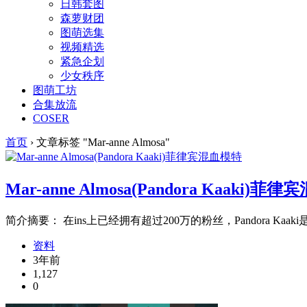
日韩套图
森萝财团
图萌选集
视频精选
紧急企划
少女秩序
图萌工坊
合集放流
COSER
首页
›
文章标签 "Mar-anne Almosa"
Mar-anne Almosa(Pandora Kaaki)菲
简介摘要： 在ins上已经拥有超过200万的粉丝，Pandora Kaaki是
资料
3年前
1,127
0