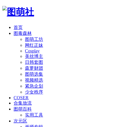
首页
图毒森林
图萌工坊
网红正妹
Cosplay
美丝博主
日韩套图
森萝财团
图萌选集
视频精选
紧急企划
少女秩序
COSER
合集放流
图萌百科
实用工具
次元区
画师专辑