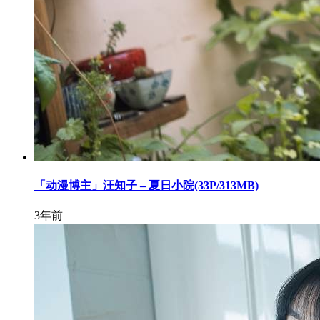
「动漫博主」汪知子 – 夏日小院(33P/313MB)
3年前