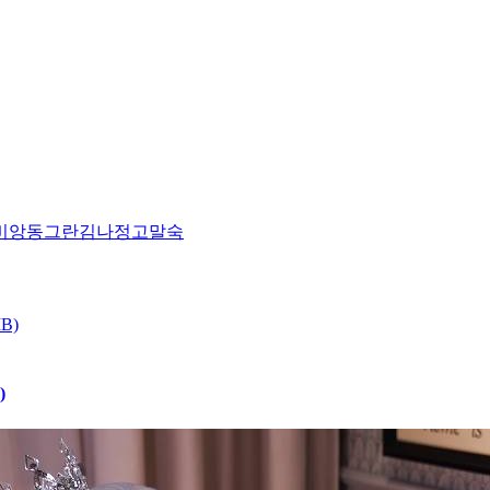
비앙
동그란
김나정
고말숙
)