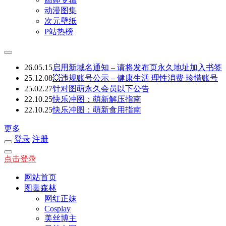
动漫图集
次元壁纸
P站热榜
26.05.15
启用新域名通知 – 请将发布页永久地址加入书签
25.12.08
💥违规账号公示 – 健康生活 理性消费 珍惜账号
25.02.27
针对图萌永久会员以下公告
22.10.25
快乐冲图：萌新解压指南
22.10.25
快乐冲图：萌新食用指南
更多
登录
注册
点击登录
网站首页
图毒森林
网红正妹
Cosplay
美丝博主