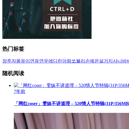
热门标签
장주
자몽
유이
연유
연우
에디린
아람
쏘블리
손예은
설거지
샤니
바
随机阅读
7年前
「网红coser」雯妹不讲道理 – 520情人节特辑(31P/356MB