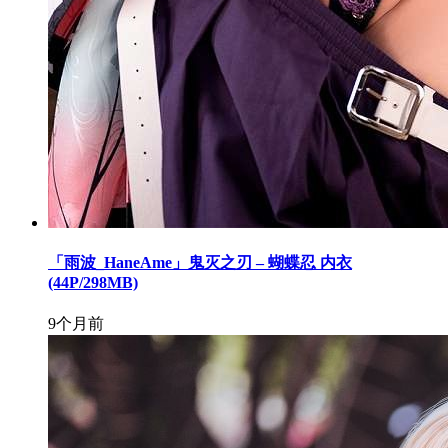
「雨波_HaneAme」鬼灭之刃 – 蝴蝶忍 内衣
(44P/298MB)
9个月前