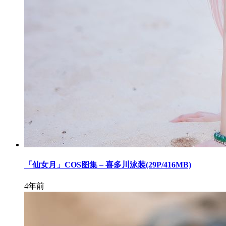
「仙女月」COS图集 – 喜多川泳装(29P/416MB)
4年前