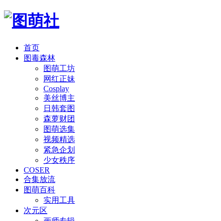
首页
图毒森林
图萌工坊
网红正妹
Cosplay
美丝博主
日韩套图
森萝财团
图萌选集
视频精选
紧急企划
少女秩序
COSER
合集放流
图萌百科
实用工具
次元区
画师专辑