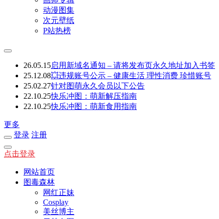
动漫图集
次元壁纸
P站热榜
26.05.15
启用新域名通知 – 请将发布页永久地址加入书签
25.12.08
💥违规账号公示 – 健康生活 理性消费 珍惜账号
25.02.27
针对图萌永久会员以下公告
22.10.25
快乐冲图：萌新解压指南
22.10.25
快乐冲图：萌新食用指南
更多
登录
注册
点击登录
网站首页
图毒森林
网红正妹
Cosplay
美丝博主