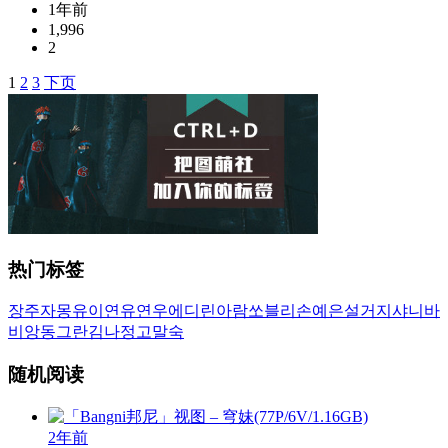
1年前
1,996
2
1
2
3
下页
文
章
导
航
热门标签
장주
자몽
유이
연유
연우
에디린
아람
쏘블리
손예은
설거지
샤니
바
비앙
동그란
김나정
고말숙
随机阅读
2年前