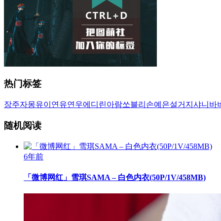
热门标签
장주
자몽
유이
연유
연우
에디린
아람
쏘블리
손예은
설거지
샤니
바
随机阅读
6年前
「微博网红」雪琪SAMA – 白色内衣(50P/1V/458MB)