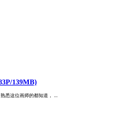
P/139MB)
熟悉这位画师的都知道， ...