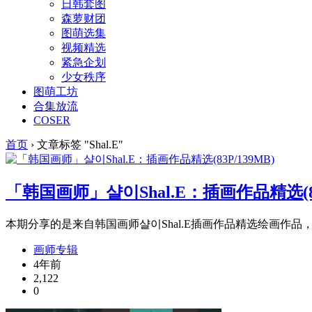
日韩套图
森萝财团
图萌选集
视频精选
紧急企划
少女秩序
图萌工坊
合集放流
COSER
首页
›
文章标签 "Shal.E"
「韩国画师」샬이Shal.E：插画作品精选(83
本期分享的是来自韩国画师샬이Shal.E插画作品精选绘画作品，
画师专辑
4年前
2,122
0