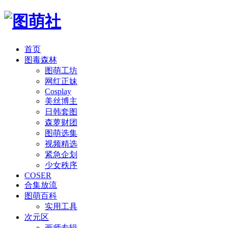
首页
图毒森林
图萌工坊
网红正妹
Cosplay
美丝博主
日韩套图
森萝财团
图萌选集
视频精选
紧急企划
少女秩序
COSER
合集放流
图萌百科
实用工具
次元区
画师专辑