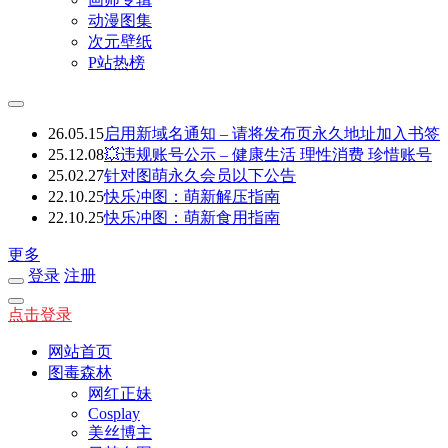
动漫图集
次元壁纸
P站热榜
26.05.15
启用新域名通知 – 请将发布页永久地址加入书签
25.12.08
💥违规账号公示 – 健康生活 理性消费 珍惜账号
25.02.27
针对图萌永久会员以下公告
22.10.25
快乐冲图：萌新解压指南
22.10.25
快乐冲图：萌新食用指南
更多
登录
注册
点击登录
网站首页
图毒森林
网红正妹
Cosplay
美丝博主