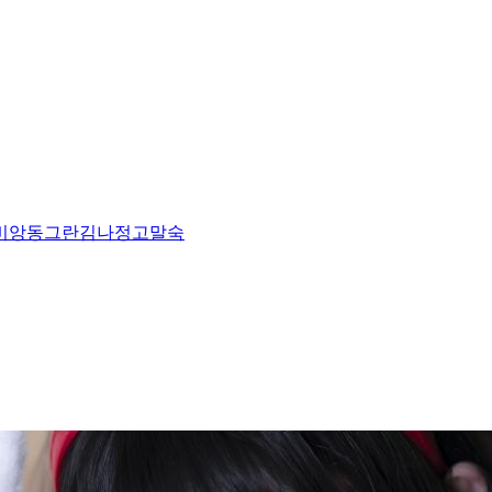
비앙
동그란
김나정
고말숙