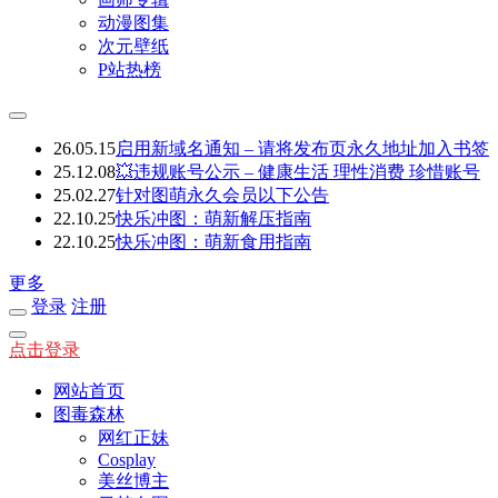
动漫图集
次元壁纸
P站热榜
26.05.15
启用新域名通知 – 请将发布页永久地址加入书签
25.12.08
💥违规账号公示 – 健康生活 理性消费 珍惜账号
25.02.27
针对图萌永久会员以下公告
22.10.25
快乐冲图：萌新解压指南
22.10.25
快乐冲图：萌新食用指南
更多
登录
注册
点击登录
网站首页
图毒森林
网红正妹
Cosplay
美丝博主