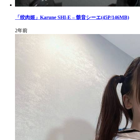
「绞肉姬」Karune SHI-E – 骸音シーエ(45P/146MB)
2年前