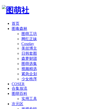
首页
图毒森林
图萌工坊
网红正妹
Cosplay
美丝博主
日韩套图
森萝财团
图萌选集
视频精选
紧急企划
少女秩序
COSER
合集放流
图萌百科
实用工具
次元区
画师专辑