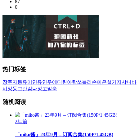
87
0
热门标签
장주
자몽
유이
연유
연우
에디린
아람
쏘블리
손예은
설거지
샤니
바
비앙
동그란
김나정
고말숙
随机阅读
2年前
「miko酱」23年9月 – 订阅合集(150P/1.45GB)