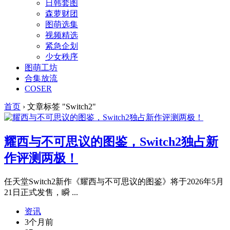
日韩套图
森萝财团
图萌选集
视频精选
紧急企划
少女秩序
图萌工坊
合集放流
COSER
首页
›
文章标签 "Switch2"
耀西与不可思议的图鉴，Switch2独占新
作评测两极！
任天堂Switch2新作《耀西与不可思议的图鉴》将于2026年5月
21日正式发售，瞬 ...
资讯
3个月前