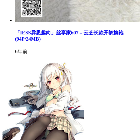
「IESS异思趣向」丝享家607 – 云芝长款开衩旗袍
(94P/24MB)
6年前