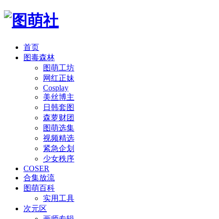
首页
图毒森林
图萌工坊
网红正妹
Cosplay
美丝博主
日韩套图
森萝财团
图萌选集
视频精选
紧急企划
少女秩序
COSER
合集放流
图萌百科
实用工具
次元区
画师专辑