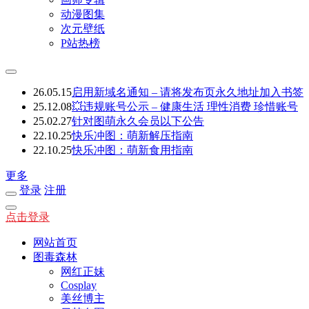
动漫图集
次元壁纸
P站热榜
26.05.15
启用新域名通知 – 请将发布页永久地址加入书签
25.12.08
💥违规账号公示 – 健康生活 理性消费 珍惜账号
25.02.27
针对图萌永久会员以下公告
22.10.25
快乐冲图：萌新解压指南
22.10.25
快乐冲图：萌新食用指南
更多
登录
注册
点击登录
网站首页
图毒森林
网红正妹
Cosplay
美丝博主