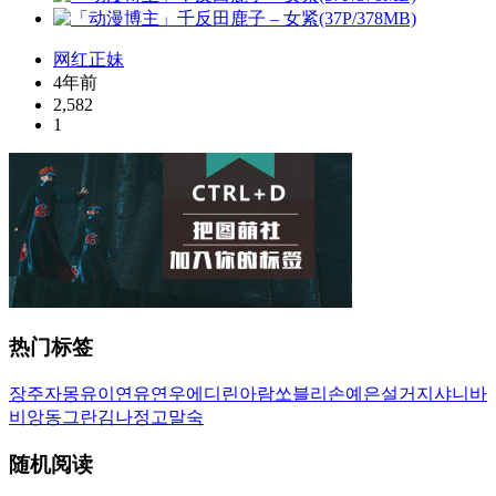
网红正妹
4年前
2,582
1
热门标签
장주
자몽
유이
연유
연우
에디린
아람
쏘블리
손예은
설거지
샤니
바
비앙
동그란
김나정
고말숙
随机阅读