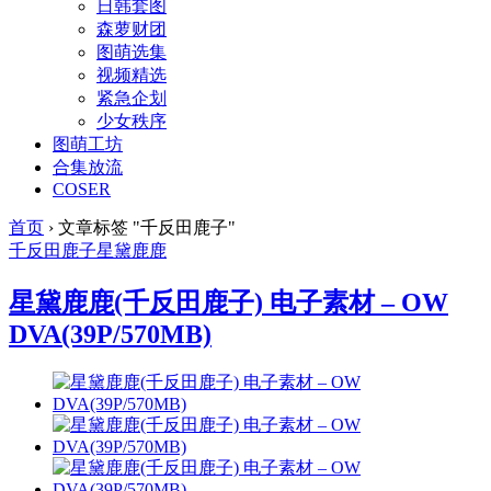
日韩套图
森萝财团
图萌选集
视频精选
紧急企划
少女秩序
图萌工坊
合集放流
COSER
首页
›
文章标签 "千反田鹿子"
千反田鹿子
星黛鹿鹿
星黛鹿鹿(千反田鹿子) 电子素材 – OW
DVA(39P/570MB)