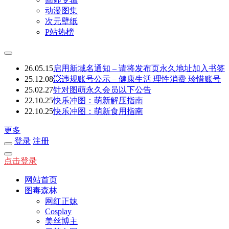
动漫图集
次元壁纸
P站热榜
26.05.15
启用新域名通知 – 请将发布页永久地址加入书签
25.12.08
💥违规账号公示 – 健康生活 理性消费 珍惜账号
25.02.27
针对图萌永久会员以下公告
22.10.25
快乐冲图：萌新解压指南
22.10.25
快乐冲图：萌新食用指南
更多
登录
注册
点击登录
网站首页
图毒森林
网红正妹
Cosplay
美丝博主