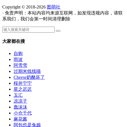
Copyright © 2018-2026
图萌社
· 免责声明：本站内容均来源互联网，如发现违规内容，请联
系我们，我们会第一时间清理删除
大家都在搜
自购
雨波
阿雪雪
过期米线线喵
Cheese奶酪坏了
桜井宁宁
星之迟迟
玉汇
凉凉子
蠢沫沫
小仓千代
麻花酱
阿包也是兔娘