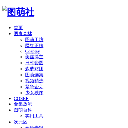
首页
图毒森林
图萌工坊
网红正妹
Cosplay
美丝博主
日韩套图
森萝财团
图萌选集
视频精选
紧急企划
少女秩序
COSER
合集放流
图萌百科
实用工具
次元区
画师专辑