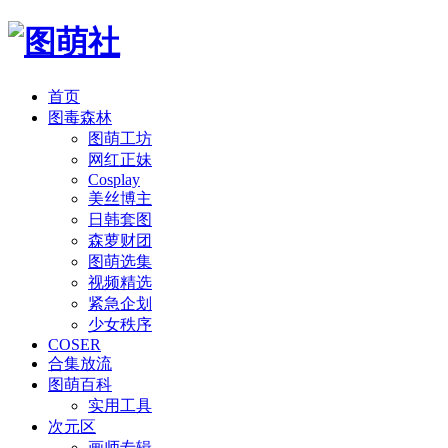
首页
图毒森林
图萌工坊
网红正妹
Cosplay
美丝博主
日韩套图
森萝财团
图萌选集
视频精选
紧急企划
少女秩序
COSER
合集放流
图萌百科
实用工具
次元区
画师专辑