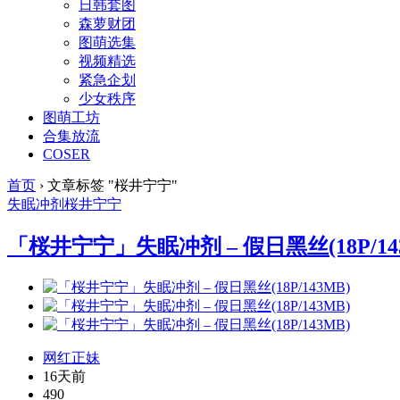
日韩套图
森萝财团
图萌选集
视频精选
紧急企划
少女秩序
图萌工坊
合集放流
COSER
首页
›
文章标签 "桜井宁宁"
失眠冲剂
桜井宁宁
「桜井宁宁」失眠冲剂 – 假日黑丝(18P/14
网红正妹
16天前
490