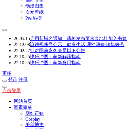
动漫图集
次元壁纸
P站热榜
26.05.15
启用新域名通知 – 请将发布页永久地址加入书签
25.12.08
💥违规账号公示 – 健康生活 理性消费 珍惜账号
25.02.27
针对图萌永久会员以下公告
22.10.25
快乐冲图：萌新解压指南
22.10.25
快乐冲图：萌新食用指南
更多
登录
注册
点击登录
网站首页
图毒森林
网红正妹
Cosplay
美丝博主