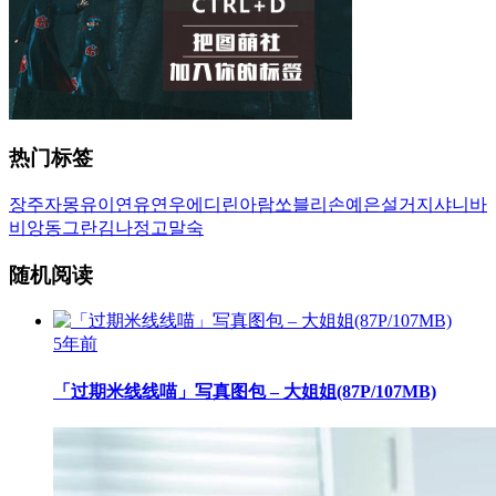
热门标签
장주
자몽
유이
연유
연우
에디린
아람
쏘블리
손예은
설거지
샤니
바
비앙
동그란
김나정
고말숙
随机阅读
5年前
「过期米线线喵」写真图包 – 大姐姐(87P/107MB)