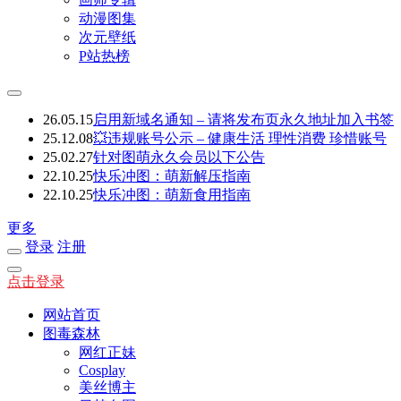
动漫图集
次元壁纸
P站热榜
26.05.15
启用新域名通知 – 请将发布页永久地址加入书签
25.12.08
💥违规账号公示 – 健康生活 理性消费 珍惜账号
25.02.27
针对图萌永久会员以下公告
22.10.25
快乐冲图：萌新解压指南
22.10.25
快乐冲图：萌新食用指南
更多
登录
注册
点击登录
网站首页
图毒森林
网红正妹
Cosplay
美丝博主