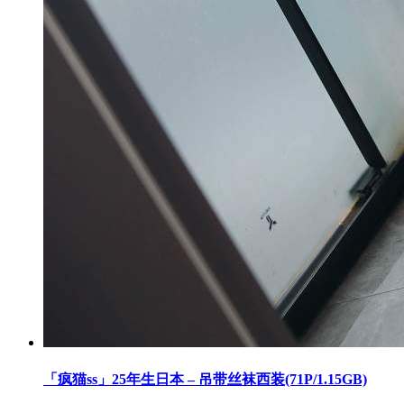
「疯猫ss」25年生日本 – 吊带丝袜西装(71P/1.15GB)