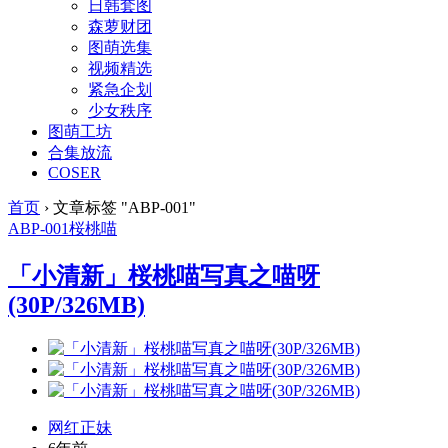
日韩套图
森萝财团
图萌选集
视频精选
紧急企划
少女秩序
图萌工坊
合集放流
COSER
首页
›
文章标签 "ABP-001"
ABP-001
桜桃喵
「小清新」桜桃喵写真之喵呀
(30P/326MB)
网红正妹