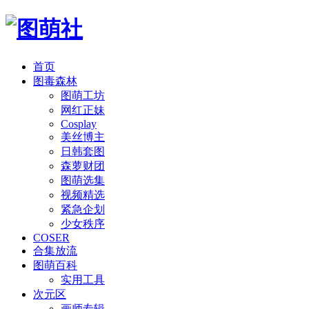
首页
图毒森林
图萌工坊
网红正妹
Cosplay
美丝博主
日韩套图
森萝财团
图萌选集
视频精选
紧急企划
少女秩序
COSER
合集放流
图萌百科
实用工具
次元区
画师专辑