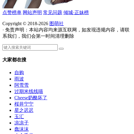
点赞榜单
网站声明
常见问题
倾城·正妹榜
Copyright © 2018-2026
图萌社
· 免责声明：本站内容均来源互联网，如发现违规内容，请联
系我们，我们会第一时间清理删除
大家都在搜
自购
雨波
阿雪雪
过期米线线喵
Cheese奶酪坏了
桜井宁宁
星之迟迟
玉汇
凉凉子
蠢沫沫