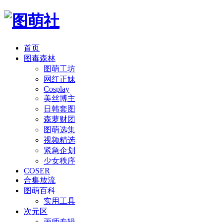
首页
图毒森林
图萌工坊
网红正妹
Cosplay
美丝博主
日韩套图
森萝财团
图萌选集
视频精选
紧急企划
少女秩序
COSER
合集放流
图萌百科
实用工具
次元区
画师专辑