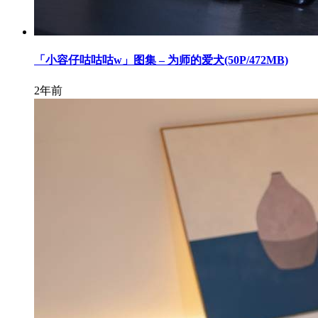
「小容仔咕咕咕w」图集 – 为师的爱犬(50P/472MB)
2年前