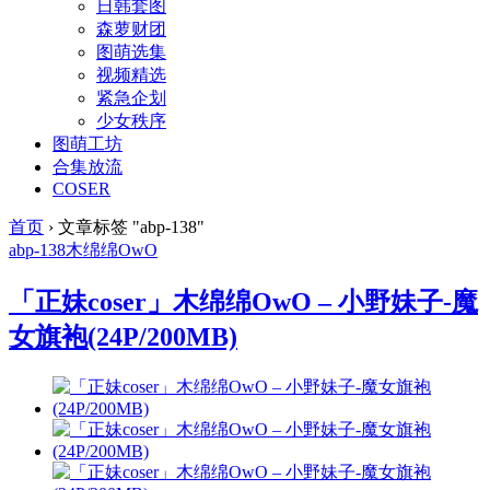
日韩套图
森萝财团
图萌选集
视频精选
紧急企划
少女秩序
图萌工坊
合集放流
COSER
首页
›
文章标签 "abp-138"
abp-138
木绵绵OwO
「正妹coser」木绵绵OwO – 小野妹子-魔
女旗袍(24P/200MB)