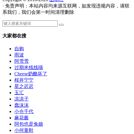
· 免责声明：本站内容均来源互联网，如发现违规内容，请联
系我们，我们会第一时间清理删除
大家都在搜
自购
雨波
阿雪雪
过期米线线喵
Cheese奶酪坏了
桜井宁宁
星之迟迟
玉汇
凉凉子
蠢沫沫
小仓千代
麻花酱
阿包也是兔娘
小何童鞋