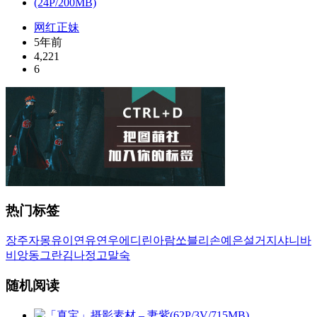
网红正妹
5年前
4,221
6
热门标签
장주
자몽
유이
연유
연우
에디린
아람
쏘블리
손예은
설거지
샤니
바
비앙
동그란
김나정
고말숙
随机阅读