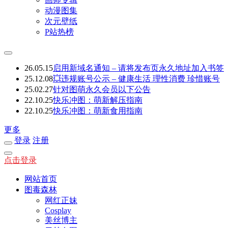
动漫图集
次元壁纸
P站热榜
26.05.15
启用新域名通知 – 请将发布页永久地址加入书签
25.12.08
💥违规账号公示 – 健康生活 理性消费 珍惜账号
25.02.27
针对图萌永久会员以下公告
22.10.25
快乐冲图：萌新解压指南
22.10.25
快乐冲图：萌新食用指南
更多
登录
注册
点击登录
网站首页
图毒森林
网红正妹
Cosplay
美丝博主