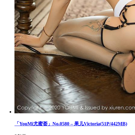
「YouMi尤蜜荟」No.0580 – 果儿Victoria(51P/442MB)