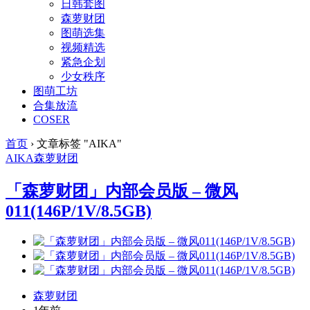
日韩套图
森萝财团
图萌选集
视频精选
紧急企划
少女秩序
图萌工坊
合集放流
COSER
首页
›
文章标签 "AIKA"
AIKA
森萝财团
「森萝财团」内部会员版 – 微风
011(146P/1V/8.5GB)
森萝财团