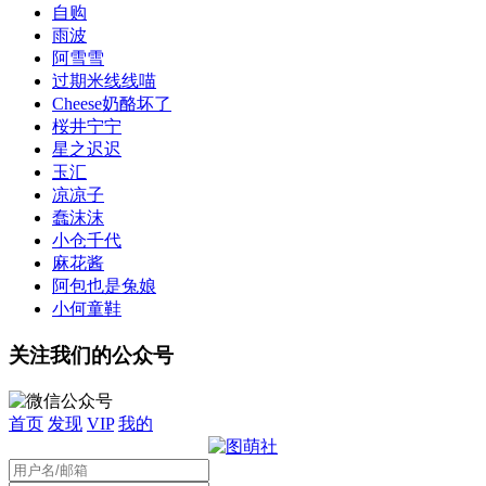
自购
雨波
阿雪雪
过期米线线喵
Cheese奶酪坏了
桜井宁宁
星之迟迟
玉汇
凉凉子
蠢沫沫
小仓千代
麻花酱
阿包也是兔娘
小何童鞋
关注我们的公众号
首页
发现
VIP
我的