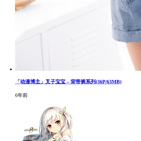
「动漫博主」叉子宝宝 – 背带裤系列(36P/63MB)
6年前