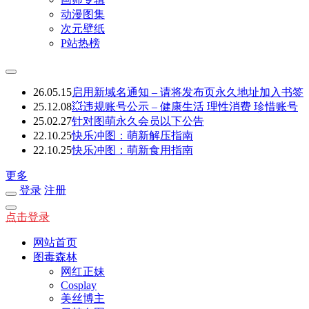
动漫图集
次元壁纸
P站热榜
26.05.15
启用新域名通知 – 请将发布页永久地址加入书签
25.12.08
💥违规账号公示 – 健康生活 理性消费 珍惜账号
25.02.27
针对图萌永久会员以下公告
22.10.25
快乐冲图：萌新解压指南
22.10.25
快乐冲图：萌新食用指南
更多
登录
注册
点击登录
网站首页
图毒森林
网红正妹
Cosplay
美丝博主