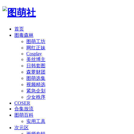
首页
图毒森林
图萌工坊
网红正妹
Cosplay
美丝博主
日韩套图
森萝财团
图萌选集
视频精选
紧急企划
少女秩序
COSER
合集放流
图萌百科
实用工具
次元区
画师专辑