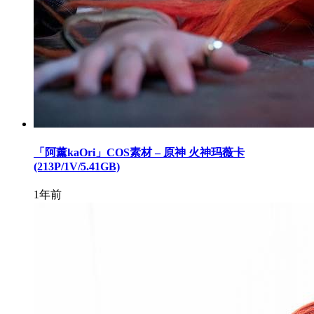
「阿薰kaOri」COS素材 – 原神 火神玛薇卡
(213P/1V/5.41GB)
1年前