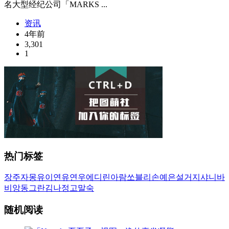
名大型经纪公司「MARKS ...
资讯
4年前
3,301
1
热门标签
장주
자몽
유이
연유
연우
에디린
아람
쏘블리
손예은
설거지
샤니
바
비앙
동그란
김나정
고말숙
随机阅读