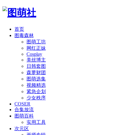
首页
图毒森林
图萌工坊
网红正妹
Cosplay
美丝博主
日韩套图
森萝财团
图萌选集
视频精选
紧急企划
少女秩序
COSER
合集放流
图萌百科
实用工具
次元区
画师专辑