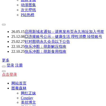
动漫图集
次元壁纸
P站热榜
26.05.15
启用新域名通知 – 请将发布页永久地址加入书签
25.12.08
💥违规账号公示 – 健康生活 理性消费 珍惜账号
25.02.27
针对图萌永久会员以下公告
22.10.25
快乐冲图：萌新解压指南
22.10.25
快乐冲图：萌新食用指南
更多
登录
注册
点击登录
网站首页
图毒森林
网红正妹
Cosplay
美丝博主