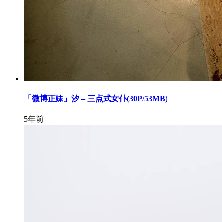
「微博正妹」汐 – 三点式女仆(30P/53MB)
5年前