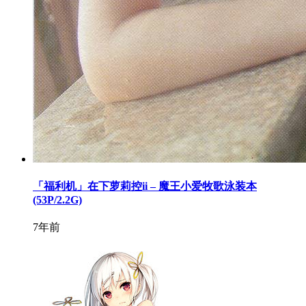
「福利机」在下萝莉控ii – 魔王小爱牧歌泳装本
(53P/2.2G)
7年前