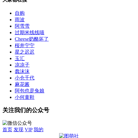
自购
雨波
阿雪雪
过期米线线喵
Cheese奶酪坏了
桜井宁宁
星之迟迟
玉汇
凉凉子
蠢沫沫
小仓千代
麻花酱
阿包也是兔娘
小何童鞋
关注我们的公众号
首页
发现
VIP
我的