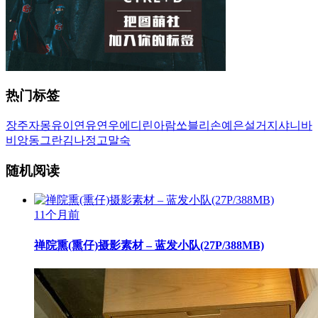
热门标签
장주
자몽
유이
연유
연우
에디린
아람
쏘블리
손예은
설거지
샤니
바
비앙
동그란
김나정
고말숙
随机阅读
11个月前
禅院熏(熏仔)摄影素材 – 蓝发小队(27P/388MB)