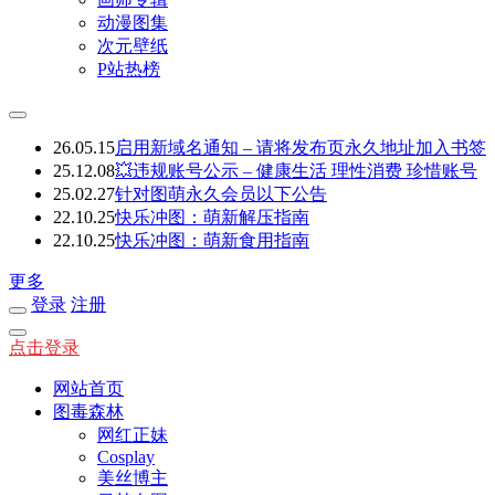
动漫图集
次元壁纸
P站热榜
26.05.15
启用新域名通知 – 请将发布页永久地址加入书签
25.12.08
💥违规账号公示 – 健康生活 理性消费 珍惜账号
25.02.27
针对图萌永久会员以下公告
22.10.25
快乐冲图：萌新解压指南
22.10.25
快乐冲图：萌新食用指南
更多
登录
注册
点击登录
网站首页
图毒森林
网红正妹
Cosplay
美丝博主