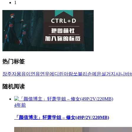
1
热门标签
장주
자몽
유이
연유
연우
에디린
아람
쏘블리
손예은
설거지
샤니
바
随机阅读
4年前
「颜值博主」轩萧学姐 – 修女(49P/2V/220MB)