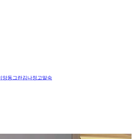
비앙
동그란
김나정
고말숙