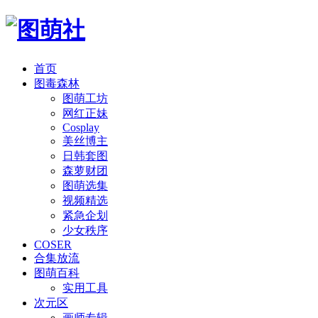
首页
图毒森林
图萌工坊
网红正妹
Cosplay
美丝博主
日韩套图
森萝财团
图萌选集
视频精选
紧急企划
少女秩序
COSER
合集放流
图萌百科
实用工具
次元区
画师专辑