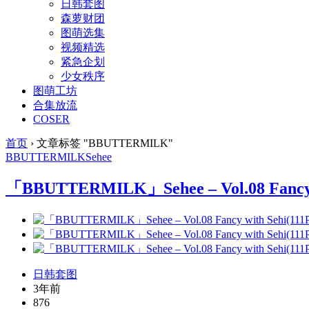
日韩套图
森萝财团
图萌选集
视频精选
紧急企划
少女秩序
图萌工坊
合集放流
COSER
首页
›
文章标签 "BBUTTERMILK"
BBUTTERMILK
Sehee
「BBUTTERMILK」Sehee – Vol.08 Fancy 
日韩套图
3年前
876