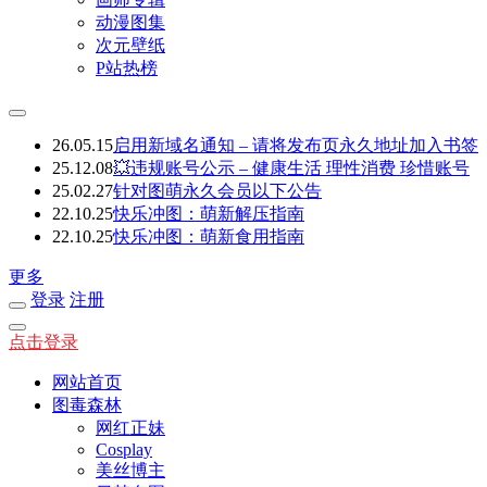
动漫图集
次元壁纸
P站热榜
26.05.15
启用新域名通知 – 请将发布页永久地址加入书签
25.12.08
💥违规账号公示 – 健康生活 理性消费 珍惜账号
25.02.27
针对图萌永久会员以下公告
22.10.25
快乐冲图：萌新解压指南
22.10.25
快乐冲图：萌新食用指南
更多
登录
注册
点击登录
网站首页
图毒森林
网红正妹
Cosplay
美丝博主