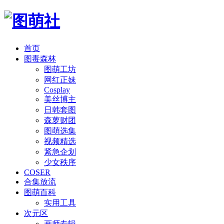
首页
图毒森林
图萌工坊
网红正妹
Cosplay
美丝博主
日韩套图
森萝财团
图萌选集
视频精选
紧急企划
少女秩序
COSER
合集放流
图萌百科
实用工具
次元区
画师专辑