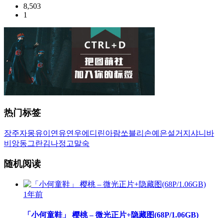
8,503
1
热门标签
장주
자몽
유이
연유
연우
에디린
아람
쏘블리
손예은
설거지
샤니
바
비앙
동그란
김나정
고말숙
随机阅读
1年前
「小何童鞋」 樱桃 – 微光正片+隐藏图(68P/1.06GB)