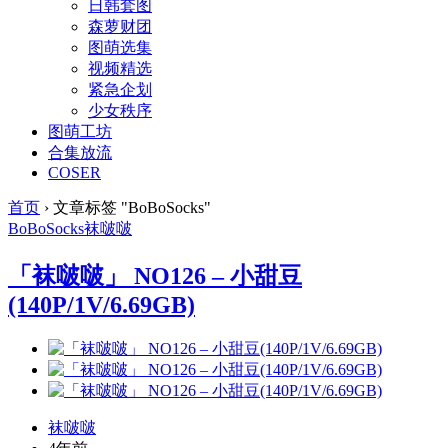
日韩套图
森萝财团
图萌选集
视频精选
紧急企划
少女秩序
图萌工坊
合集放流
COSER
首页
›
文章标签 "BoBoSocks"
BoBoSocks
袜啵啵
「袜啵啵」 NO126 – 小甜豆
(140P/1V/6.69GB)
袜啵啵