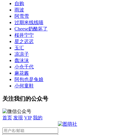
自购
雨波
阿雪雪
过期米线线喵
Cheese奶酪坏了
桜井宁宁
星之迟迟
玉汇
凉凉子
蠢沫沫
小仓千代
麻花酱
阿包也是兔娘
小何童鞋
关注我们的公众号
首页
发现
VIP
我的