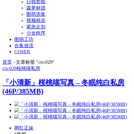
日韩套图
森萝财团
图萌选集
视频精选
紧急企划
少女秩序
图萌工坊
合集放流
COSER
首页
›
文章标签 "crs-029"
crs-029
桜桃喵
私房
「小清新」桜桃喵写真 – 冬眠纯白私房
(46P/385MB)
网红正妹