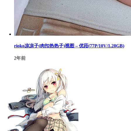
rioko凉凉子(肉扣热热子)视图 – 优菈(77P/10V/1.28GB)
2年前