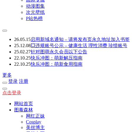
动漫图集
次元壁纸
P站热榜
26.05.15
启用新域名通知 – 请将发布页永久地址加入书签
25.12.08
💥违规账号公示 – 健康生活 理性消费 珍惜账号
25.02.27
针对图萌永久会员以下公告
22.10.25
快乐冲图：萌新解压指南
22.10.25
快乐冲图：萌新食用指南
更多
登录
注册
点击登录
网站首页
图毒森林
网红正妹
Cosplay
美丝博主