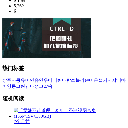
6年前
5,362
6
热门标签
장주
자몽
유이
연유
연우
에디린
아람
쏘블리
손예은
설거지
샤니
바
비앙
동그란
김나정
고말숙
随机阅读
7个月前