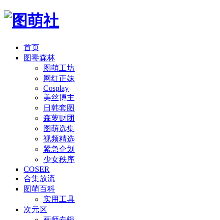
首页
图毒森林
图萌工坊
网红正妹
Cosplay
美丝博主
日韩套图
森萝财团
图萌选集
视频精选
紧急企划
少女秩序
COSER
合集放流
图萌百科
实用工具
次元区
画师专辑