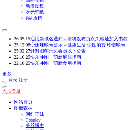
动漫图集
次元壁纸
P站热榜
26.05.15
启用新域名通知 – 请将发布页永久地址加入书签
25.12.08
💥违规账号公示 – 健康生活 理性消费 珍惜账号
25.02.27
针对图萌永久会员以下公告
22.10.25
快乐冲图：萌新解压指南
22.10.25
快乐冲图：萌新食用指南
更多
登录
注册
点击登录
网站首页
图毒森林
网红正妹
Cosplay
美丝博主