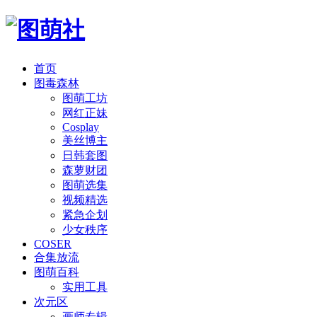
首页
图毒森林
图萌工坊
网红正妹
Cosplay
美丝博主
日韩套图
森萝财团
图萌选集
视频精选
紧急企划
少女秩序
COSER
合集放流
图萌百科
实用工具
次元区
画师专辑