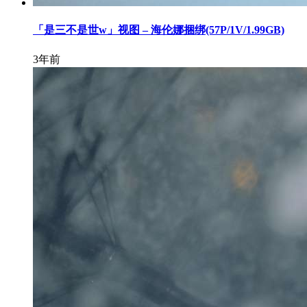
「是三不是世w」视图 – 海伦娜捆绑(57P/1V/1.99GB)
3年前