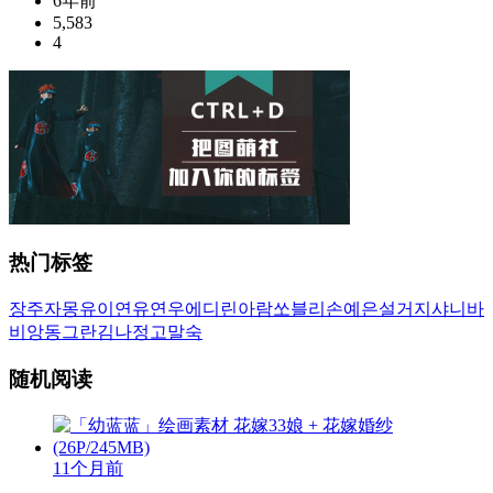
6年前
5,583
4
热门标签
장주
자몽
유이
연유
연우
에디린
아람
쏘블리
손예은
설거지
샤니
바
비앙
동그란
김나정
고말숙
随机阅读
11个月前