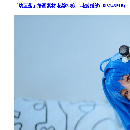
「幼蓝蓝」绘画素材 花嫁33娘 + 花嫁婚纱(26P/245MB)