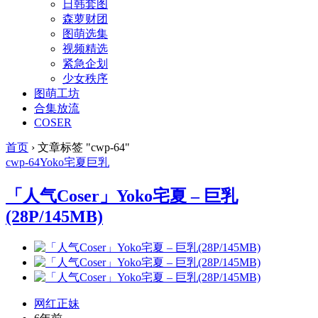
日韩套图
森萝财团
图萌选集
视频精选
紧急企划
少女秩序
图萌工坊
合集放流
COSER
首页
›
文章标签 "cwp-64"
cwp-64
Yoko宅夏
巨乳
「人气Coser」Yoko宅夏 – 巨乳
(28P/145MB)
网红正妹