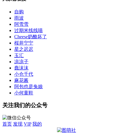
自购
雨波
阿雪雪
过期米线线喵
Cheese奶酪坏了
桜井宁宁
星之迟迟
玉汇
凉凉子
蠢沫沫
小仓千代
麻花酱
阿包也是兔娘
小何童鞋
关注我们的公众号
首页
发现
VIP
我的