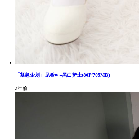
「紧急企划」见希w –黑白护士(80P/705MB)
2年前