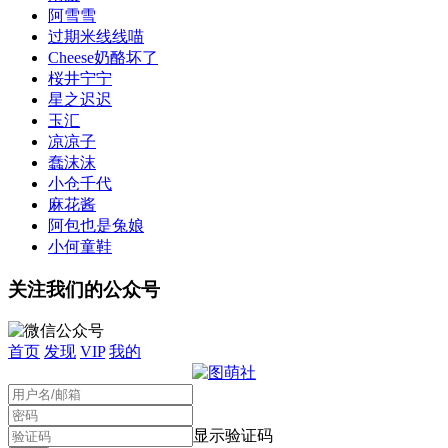
阿雪雪
过期米线线喵
Cheese奶酪坏了
桜井宁宁
星之迟迟
玉汇
凉凉子
蠢沫沫
小仓千代
麻花酱
阿包也是兔娘
小何童鞋
关注我们的公众号
首页
发现
VIP
我的
显示验证码