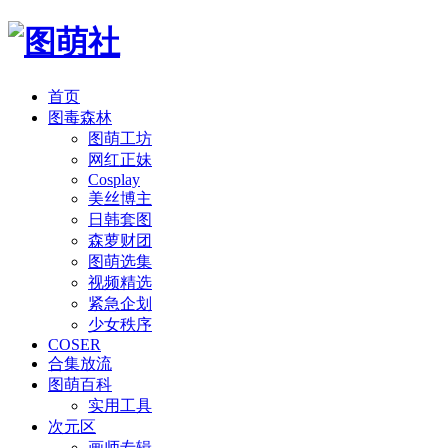
首页
图毒森林
图萌工坊
网红正妹
Cosplay
美丝博主
日韩套图
森萝财团
图萌选集
视频精选
紧急企划
少女秩序
COSER
合集放流
图萌百科
实用工具
次元区
画师专辑