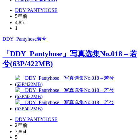
DDY PANTYHOSE
5年前
4,851
1
DDY_Pantyhose
若兮
「DDY_Pantyhose」写真选集No.018 – 若
兮(63P/422MB)
DDY PANTYHOSE
2年前
7,864
5