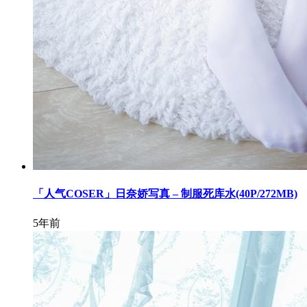
「人气COSER」日奈娇写真 – 制服死库水(40P/272MB)
5年前