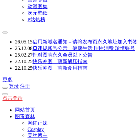
动漫图集
次元壁纸
P站热榜
26.05.15
启用新域名通知 – 请将发布页永久地址加入书签
25.12.08
💥违规账号公示 – 健康生活 理性消费 珍惜账号
25.02.27
针对图萌永久会员以下公告
22.10.25
快乐冲图：萌新解压指南
22.10.25
快乐冲图：萌新食用指南
更多
登录
注册
点击登录
网站首页
图毒森林
网红正妹
Cosplay
美丝博主