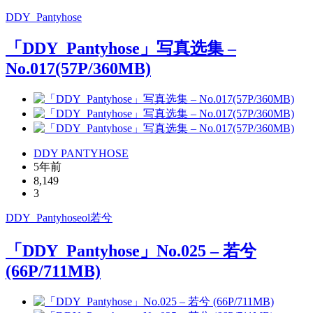
DDY_Pantyhose
「DDY_Pantyhose」写真选集 –
No.017(57P/360MB)
DDY PANTYHOSE
5年前
8,149
3
DDY_Pantyhose
ol
若兮
「DDY_Pantyhose」No.025 – 若兮
(66P/711MB)