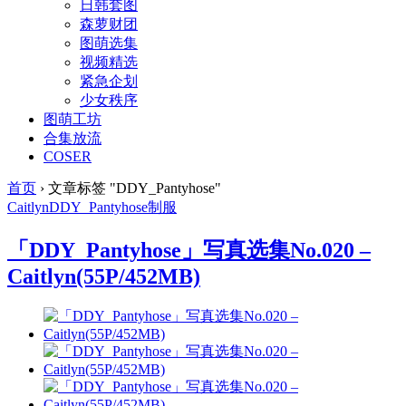
日韩套图
森萝财团
图萌选集
视频精选
紧急企划
少女秩序
图萌工坊
合集放流
COSER
首页
›
文章标签 "DDY_Pantyhose"
Caitlyn
DDY_Pantyhose
制服
「DDY_Pantyhose」写真选集No.020 –
Caitlyn(55P/452MB)