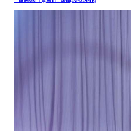
「微博网红」@黑川 – 嫦娥(43P/229MB)