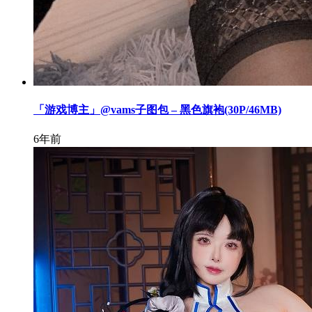
「游戏博主」@vams子图包 – 黑色旗袍(30P/46MB)
6年前