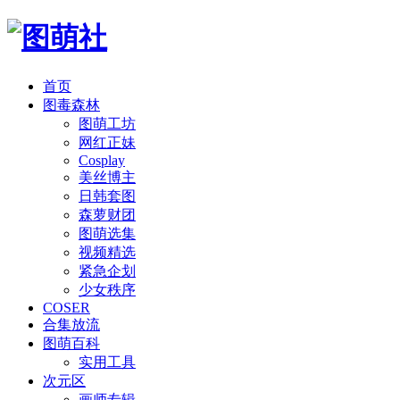
首页
图毒森林
图萌工坊
网红正妹
Cosplay
美丝博主
日韩套图
森萝财团
图萌选集
视频精选
紧急企划
少女秩序
COSER
合集放流
图萌百科
实用工具
次元区
画师专辑