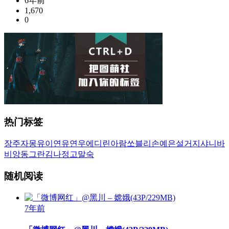
6年前
1,670
0
热门标签
장주
자몽
유이
연유
연우
에디린
아람
쏘블리
손예은
설거지
샤니
바
비앙
동그란
김나정
고말숙
随机阅读
7年前