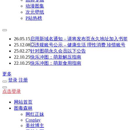
动漫图集
次元壁纸
P站热榜
26.05.15
启用新域名通知 – 请将发布页永久地址加入书签
25.12.08
💥违规账号公示 – 健康生活 理性消费 珍惜账号
25.02.27
针对图萌永久会员以下公告
22.10.25
快乐冲图：萌新解压指南
22.10.25
快乐冲图：萌新食用指南
更多
登录
注册
点击登录
网站首页
图毒森林
网红正妹
Cosplay
美丝博主