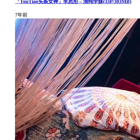
「TouTiao头条女神」李思彤 – 清纯学妹(33P/303MB)
7年前