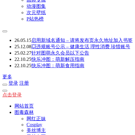
动漫图集
次元壁纸
P站热榜
26.05.15
启用新域名通知 – 请将发布页永久地址加入书签
25.12.08
💥违规账号公示 – 健康生活 理性消费 珍惜账号
25.02.27
针对图萌永久会员以下公告
22.10.25
快乐冲图：萌新解压指南
22.10.25
快乐冲图：萌新食用指南
更多
登录
注册
点击登录
网站首页
图毒森林
网红正妹
Cosplay
美丝博主