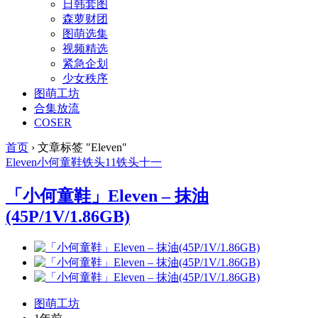
日韩套图
森萝财团
图萌选集
视频精选
紧急企划
少女秩序
图萌工坊
合集放流
COSER
首页
›
文章标签 "Eleven"
Eleven
小何童鞋
铁头11
铁头十一
「小何童鞋」Eleven – 抹油
(45P/1V/1.86GB)
图萌工坊