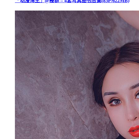
「动漫博主」@樱群 – 4套写真图包合集(85P/622MB)