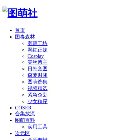
首页
图毒森林
图萌工坊
网红正妹
Cosplay
美丝博主
日韩套图
森萝财团
图萌选集
视频精选
紧急企划
少女秩序
COSER
合集放流
图萌百科
实用工具
次元区
画师专辑