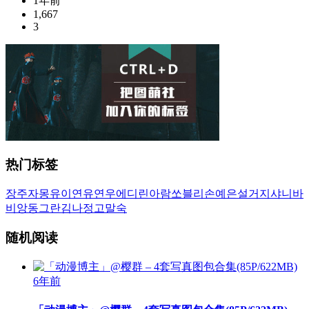
1年前
1,667
3
热门标签
장주
자몽
유이
연유
연우
에디린
아람
쏘블리
손예은
설거지
샤니
바
비앙
동그란
김나정
고말숙
随机阅读
6年前