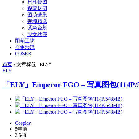
日韩套图
森萝财团
图萌选集
视频精选
紧急企划
少女秩序
图萌工坊
合集放流
COSER
首页
›
文章标签 "ELY"
ELY
「ELY」Emperor FGO – 写真图包(114P/
Cosplay
5年前
2,548