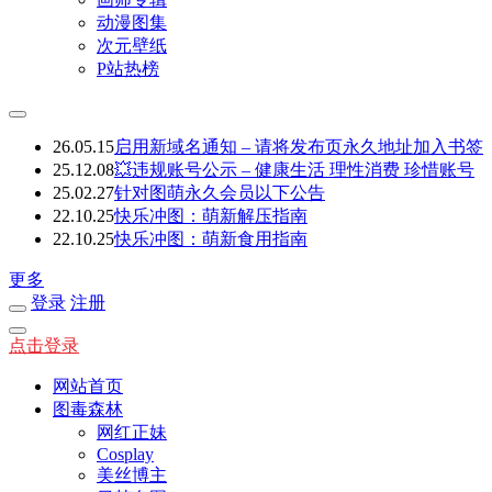
动漫图集
次元壁纸
P站热榜
26.05.15
启用新域名通知 – 请将发布页永久地址加入书签
25.12.08
💥违规账号公示 – 健康生活 理性消费 珍惜账号
25.02.27
针对图萌永久会员以下公告
22.10.25
快乐冲图：萌新解压指南
22.10.25
快乐冲图：萌新食用指南
更多
登录
注册
点击登录
网站首页
图毒森林
网红正妹
Cosplay
美丝博主