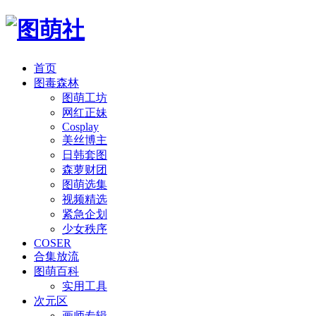
首页
图毒森林
图萌工坊
网红正妹
Cosplay
美丝博主
日韩套图
森萝财团
图萌选集
视频精选
紧急企划
少女秩序
COSER
合集放流
图萌百科
实用工具
次元区
画师专辑