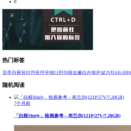
0
热门标签
장주
자몽
유이
연유
연우
에디린
아람
쏘블리
손예은
설거지
샤니
바
随机阅读
7个月前
「白栎Shirly」绘画参考 – 布兰尔(121P/27V/7.20GB)