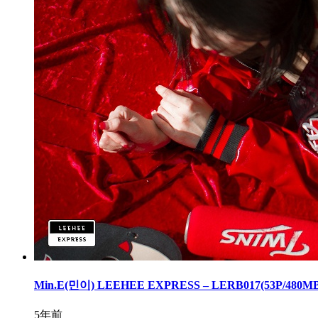
Min.E(민이) LEEHEE EXPRESS – LERB017(53P/480MB
5年前