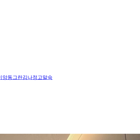
비앙
동그란
김나정
고말숙