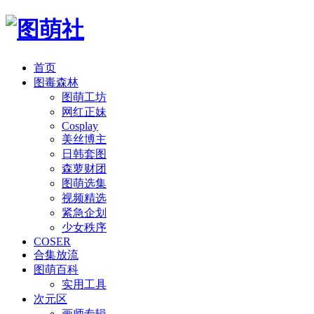
首页
图毒森林
图萌工坊
网红正妹
Cosplay
美丝博主
日韩套图
森萝财团
图萌选集
视频精选
紧急企划
少女秩序
COSER
合集放流
图萌百科
实用工具
次元区
画师专辑