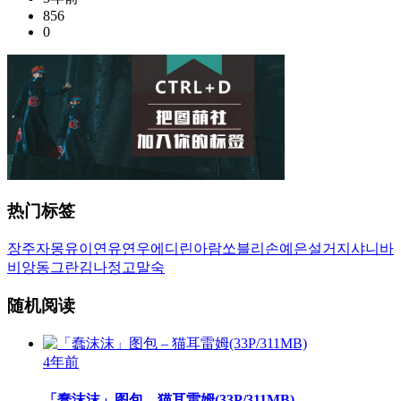
856
0
热门标签
장주
자몽
유이
연유
연우
에디린
아람
쏘블리
손예은
설거지
샤니
바
비앙
동그란
김나정
고말숙
随机阅读
4年前
「蠢沫沫」图包 – 猫耳雷姆(33P/311MB)