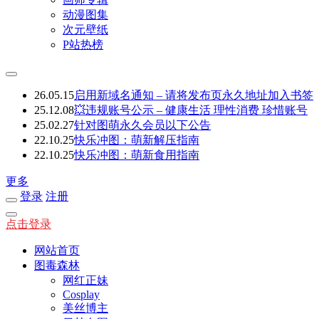
动漫图集
次元壁纸
P站热榜
26.05.15
启用新域名通知 – 请将发布页永久地址加入书签
25.12.08
💥违规账号公示 – 健康生活 理性消费 珍惜账号
25.02.27
针对图萌永久会员以下公告
22.10.25
快乐冲图：萌新解压指南
22.10.25
快乐冲图：萌新食用指南
更多
登录
注册
点击登录
网站首页
图毒森林
网红正妹
Cosplay
美丝博主