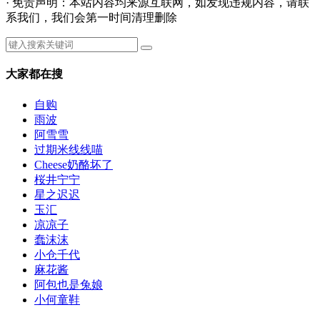
· 免责声明：本站内容均来源互联网，如发现违规内容，请联
系我们，我们会第一时间清理删除
大家都在搜
自购
雨波
阿雪雪
过期米线线喵
Cheese奶酪坏了
桜井宁宁
星之迟迟
玉汇
凉凉子
蠢沫沫
小仓千代
麻花酱
阿包也是兔娘
小何童鞋