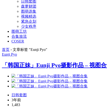
日韩套图
森萝财团
图萌选集
视频精选
紧急企划
少女秩序
图萌工坊
合集放流
COSER
首页
›
文章标签 "Eunji Pyo"
Eunji Pyo
「韩国正妹」Eunji Pyo摄影作品 – 视图
日韩套图
3年前
1,483