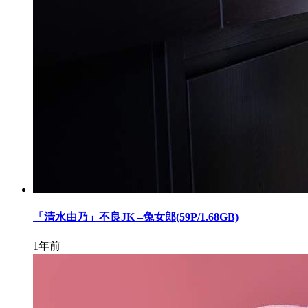
「清水由乃」不良JK –兔女郎(59P/1.68GB)
1年前