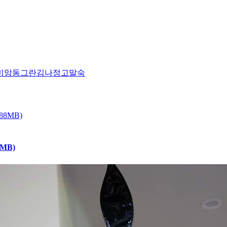
비앙
동그란
김나정
고말숙
MB)