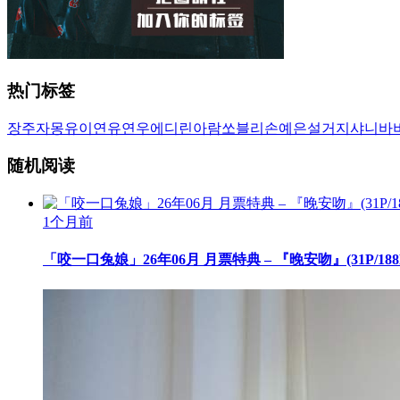
热门标签
장주
자몽
유이
연유
연우
에디린
아람
쏘블리
손예은
설거지
샤니
바
随机阅读
1个月前
「咬一口兔娘」26年06月 月票特典 – 『晚安吻』(31P/188