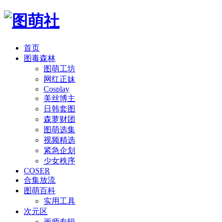
首页
图毒森林
图萌工坊
网红正妹
Cosplay
美丝博主
日韩套图
森萝财团
图萌选集
视频精选
紧急企划
少女秩序
COSER
合集放流
图萌百科
实用工具
次元区
画师专辑