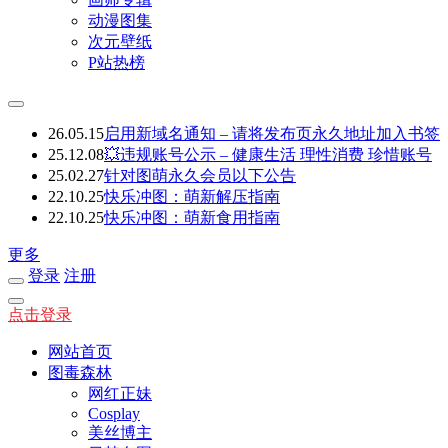
动漫图集
次元壁纸
P站热榜
26.05.15
启用新域名通知 – 请将发布页永久地址加入书签
25.12.08
💥违规账号公示 – 健康生活 理性消费 珍惜账号
25.02.27
针对图萌永久会员以下公告
22.10.25
快乐冲图：萌新解压指南
22.10.25
快乐冲图：萌新食用指南
更多
登录
注册
点击登录
网站首页
图毒森林
网红正妹
Cosplay
美丝博主