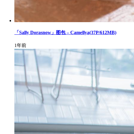
「Sally Dorasnow」图包 – Camellya(37P/612MB)
1年前