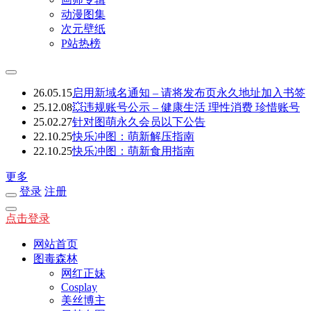
动漫图集
次元壁纸
P站热榜
26.05.15
启用新域名通知 – 请将发布页永久地址加入书签
25.12.08
💥违规账号公示 – 健康生活 理性消费 珍惜账号
25.02.27
针对图萌永久会员以下公告
22.10.25
快乐冲图：萌新解压指南
22.10.25
快乐冲图：萌新食用指南
更多
登录
注册
点击登录
网站首页
图毒森林
网红正妹
Cosplay
美丝博主