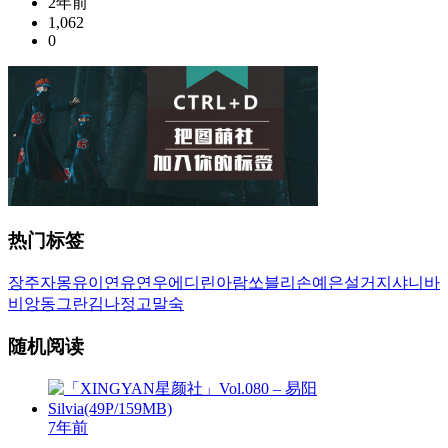
2年前
1,062
0
热门标签
장주
자몽
유이
연유
연우
에디린
아람
쏘블리
손예은
설거지
샤니
바
비앙
동그란
김나정
고말숙
随机阅读
7年前