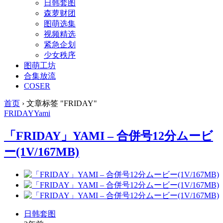
日韩套图
森萝财团
图萌选集
视频精选
紧急企划
少女秩序
图萌工坊
合集放流
COSER
首页
›
文章标签 "FRIDAY"
FRIDAY
Yami
「FRIDAY」YAMI – 合併号12分ムービ
ー(1V/167MB)
日韩套图