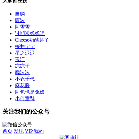
大家都在搜
自购
雨波
阿雪雪
过期米线线喵
Cheese奶酪坏了
桜井宁宁
星之迟迟
玉汇
凉凉子
蠢沫沫
小仓千代
麻花酱
阿包也是兔娘
小何童鞋
关注我们的公众号
首页
发现
VIP
我的