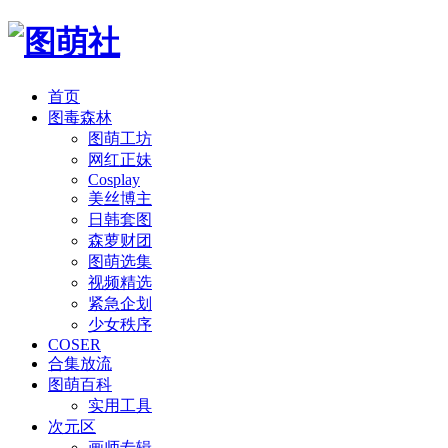
首页
图毒森林
图萌工坊
网红正妹
Cosplay
美丝博主
日韩套图
森萝财团
图萌选集
视频精选
紧急企划
少女秩序
COSER
合集放流
图萌百科
实用工具
次元区
画师专辑