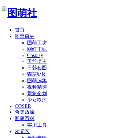
首页
图毒森林
图萌工坊
网红正妹
Cosplay
美丝博主
日韩套图
森萝财团
图萌选集
视频精选
紧急企划
少女秩序
COSER
合集放流
图萌百科
实用工具
次元区
画师专辑