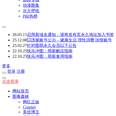
动漫图集
次元壁纸
P站热榜
26.05.15
启用新域名通知 – 请将发布页永久地址加入书签
25.12.08
💥违规账号公示 – 健康生活 理性消费 珍惜账号
25.02.27
针对图萌永久会员以下公告
22.10.25
快乐冲图：萌新解压指南
22.10.25
快乐冲图：萌新食用指南
更多
登录
注册
点击登录
网站首页
图毒森林
网红正妹
Cosplay
美丝博主