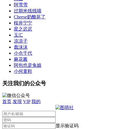
阿雪雪
过期米线线喵
Cheese奶酪坏了
桜井宁宁
星之迟迟
玉汇
凉凉子
蠢沫沫
小仓千代
麻花酱
阿包也是兔娘
小何童鞋
关注我们的公众号
首页
发现
VIP
我的
显示验证码