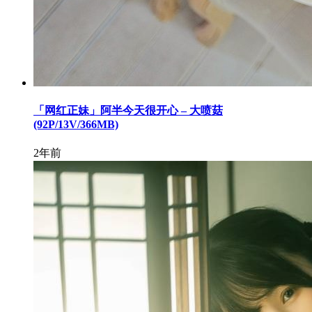
「网红正妹」阿半今天很开心 – 大喷菇
(92P/13V/366MB)
2年前