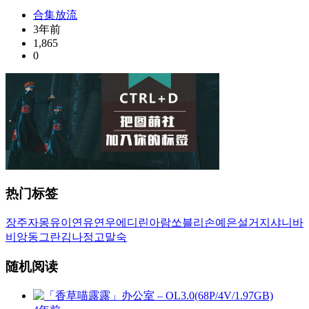
合集放流
3年前
1,865
0
热门标签
장주
자몽
유이
연유
연우
에디린
아람
쏘블리
손예은
설거지
샤니
바
비앙
동그란
김나정
고말숙
随机阅读