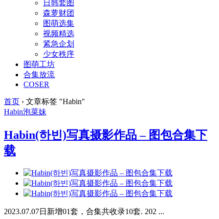
日韩套图
森萝财团
图萌选集
视频精选
紧急企划
少女秩序
图萌工坊
合集放流
COSER
首页
›
文章标签 "Habin"
Habin
泡菜妹
Habin(하빈)写真摄影作品 – 图包合集下
载
2023.07.07日新增01套，合集共收录10套. 202 ...