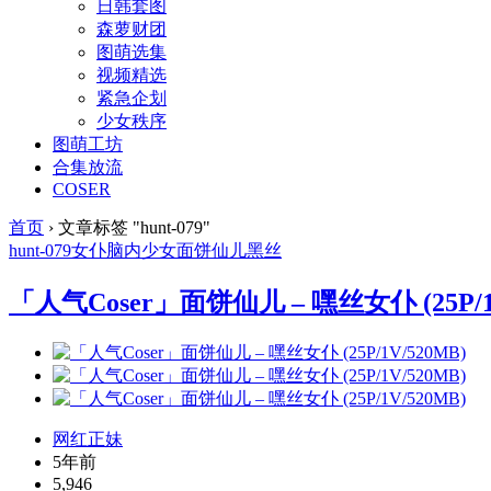
日韩套图
森萝财团
图萌选集
视频精选
紧急企划
少女秩序
图萌工坊
合集放流
COSER
首页
›
文章标签 "hunt-079"
hunt-079
女仆
脑内少女
面饼仙儿
黑丝
「人气Coser」面饼仙儿 – 嘿丝女仆 (25P/1
网红正妹
5年前
5,946