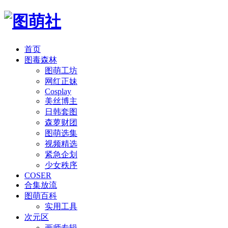
首页
图毒森林
图萌工坊
网红正妹
Cosplay
美丝博主
日韩套图
森萝财团
图萌选集
视频精选
紧急企划
少女秩序
COSER
合集放流
图萌百科
实用工具
次元区
画师专辑