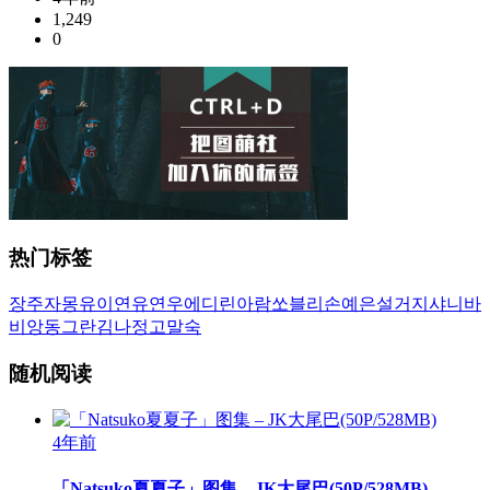
1,249
0
热门标签
장주
자몽
유이
연유
연우
에디린
아람
쏘블리
손예은
설거지
샤니
바
비앙
동그란
김나정
고말숙
随机阅读
4年前
「Natsuko夏夏子」图集 – JK大尾巴(50P/528MB)