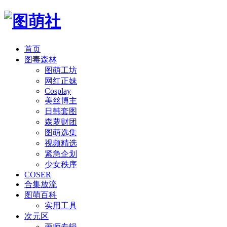
首页
图毒森林
图萌工坊
网红正妹
Cosplay
美丝博主
日韩套图
森萝财团
图萌选集
视频精选
紧急企划
少女秩序
COSER
合集放流
图萌百科
实用工具
次元区
画师专辑