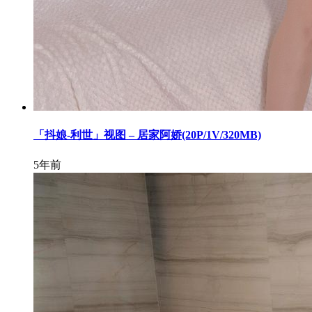
「抖娘-利世」视图 – 居家阿娇(20P/1V/320MB)
5年前