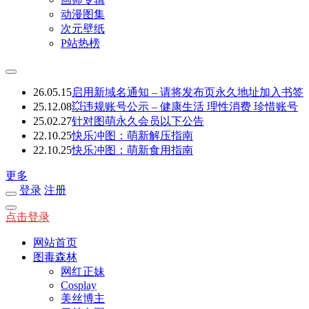
动漫图集
次元壁纸
P站热榜
26.05.15
启用新域名通知 – 请将发布页永久地址加入书签
25.12.08
💥违规账号公示 – 健康生活 理性消费 珍惜账号
25.02.27
针对图萌永久会员以下公告
22.10.25
快乐冲图：萌新解压指南
22.10.25
快乐冲图：萌新食用指南
更多
登录
注册
点击登录
网站首页
图毒森林
网红正妹
Cosplay
美丝博主