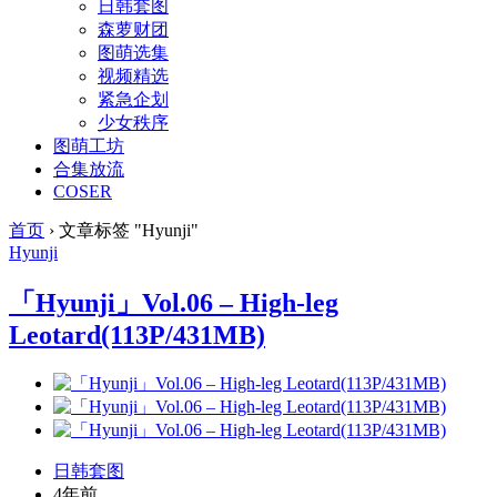
日韩套图
森萝财团
图萌选集
视频精选
紧急企划
少女秩序
图萌工坊
合集放流
COSER
首页
›
文章标签 "Hyunji"
Hyunji
「Hyunji」Vol.06 – High-leg
Leotard(113P/431MB)
日韩套图
4年前