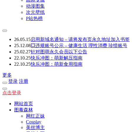
动漫图集
次元壁纸
P站热榜
26.05.15
启用新域名通知 – 请将发布页永久地址加入书签
25.12.08
💥违规账号公示 – 健康生活 理性消费 珍惜账号
25.02.27
针对图萌永久会员以下公告
22.10.25
快乐冲图：萌新解压指南
22.10.25
快乐冲图：萌新食用指南
更多
登录
注册
点击登录
网站首页
图毒森林
网红正妹
Cosplay
美丝博主