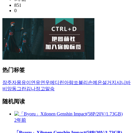
851
0
热门标签
장주
자몽
유이
연유
연우
에디린
아람
쏘블리
손예은
설거지
샤니
바
비앙
동그란
김나정
고말숙
随机阅读
2年前
「Byoru」Xilonen Genshin Impact(58P/20V/1.73GB)