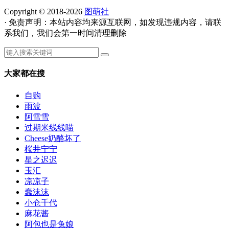
Copyright © 2018-2026
图萌社
· 免责声明：本站内容均来源互联网，如发现违规内容，请联
系我们，我们会第一时间清理删除
大家都在搜
自购
雨波
阿雪雪
过期米线线喵
Cheese奶酪坏了
桜井宁宁
星之迟迟
玉汇
凉凉子
蠢沫沫
小仓千代
麻花酱
阿包也是兔娘