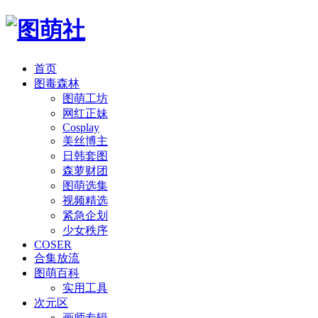
首页
图毒森林
图萌工坊
网红正妹
Cosplay
美丝博主
日韩套图
森萝财团
图萌选集
视频精选
紧急企划
少女秩序
COSER
合集放流
图萌百科
实用工具
次元区
画师专辑