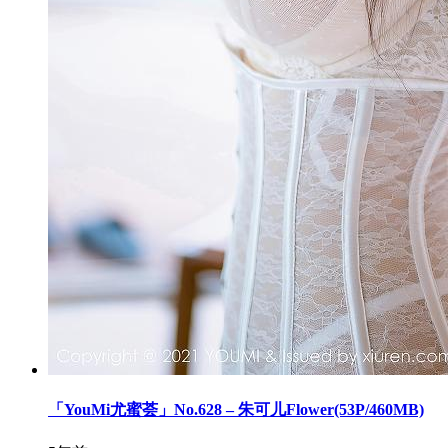
「YouMi尤蜜荟」No.628 – 朱可儿Flower(53P/460MB)