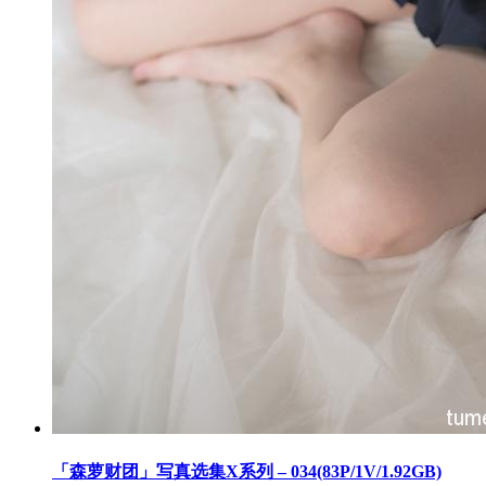
「森萝财团」写真选集X系列 – 034(83P/1V/1.92GB)