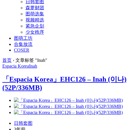
日韩套图
森萝财团
图萌选集
视频精选
紧急企划
少女秩序
图萌工坊
合集放流
COSER
首页
›
文章标签 "Inah"
Espacia Korea
Inah
「Espacia Korea」EHC126 – Inah (이나)
(52P/336MB)
日韩套图
3年前