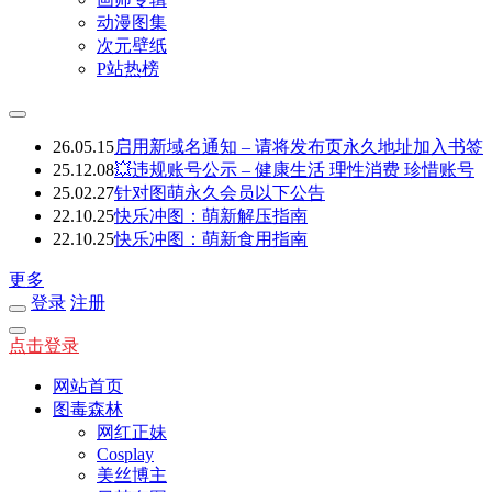
动漫图集
次元壁纸
P站热榜
26.05.15
启用新域名通知 – 请将发布页永久地址加入书签
25.12.08
💥违规账号公示 – 健康生活 理性消费 珍惜账号
25.02.27
针对图萌永久会员以下公告
22.10.25
快乐冲图：萌新解压指南
22.10.25
快乐冲图：萌新食用指南
更多
登录
注册
点击登录
网站首页
图毒森林
网红正妹
Cosplay
美丝博主