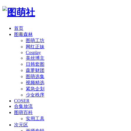
首页
图毒森林
图萌工坊
网红正妹
Cosplay
美丝博主
日韩套图
森萝财团
图萌选集
视频精选
紧急企划
少女秩序
COSER
合集放流
图萌百科
实用工具
次元区
画师专辑