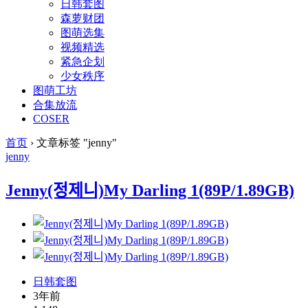
日韩套图
森萝财团
图萌选集
视频精选
紧急企划
少女秩序
图萌工坊
合集放流
COSER
首页
›
文章标签 "jenny"
jenny
Jenny(정제니)My Darling 1(89P/1.89GB)
日韩套图
3年前