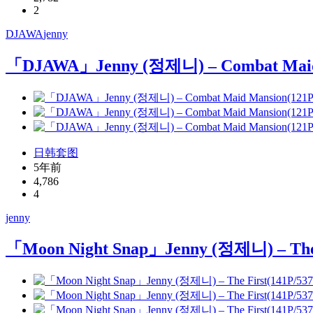
2
DJAWA
jenny
「DJAWA」Jenny (정제니) – Combat Maid 
日韩套图
5年前
4,786
4
jenny
「Moon Night Snap」Jenny (정제니) – The 