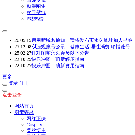
动漫图集
次元壁纸
P站热榜
26.05.15
启用新域名通知 – 请将发布页永久地址加入书签
25.12.08
💥违规账号公示 – 健康生活 理性消费 珍惜账号
25.02.27
针对图萌永久会员以下公告
22.10.25
快乐冲图：萌新解压指南
22.10.25
快乐冲图：萌新食用指南
更多
登录
注册
点击登录
网站首页
图毒森林
网红正妹
Cosplay
美丝博主