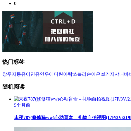
0
热门标签
장주
자몽
유이
연유
연우
에디린
아람
쏘블리
손예은
설거지
샤니
바
随机阅读
5个月前
末夜787(修修猫ww)心动盲盒 – 礼物自拍视图(17P/3V/219