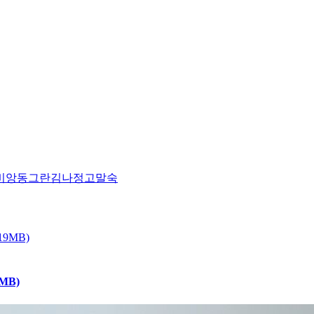
비앙
동그란
김나정
고말숙
MB)