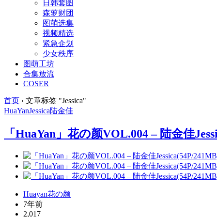
日韩套图
森萝财团
图萌选集
视频精选
紧急企划
少女秩序
图萌工坊
合集放流
COSER
首页
›
文章标签 "Jessica"
HuaYan
Jessica
陆金佳
「HuaYan」花の颜VOL.004 – 陆金佳Jessic
Huayan花の颜
7年前
2,017