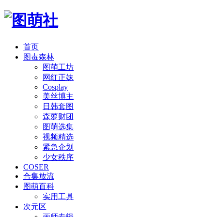
首页
图毒森林
图萌工坊
网红正妹
Cosplay
美丝博主
日韩套图
森萝财团
图萌选集
视频精选
紧急企划
少女秩序
COSER
合集放流
图萌百科
实用工具
次元区
画师专辑