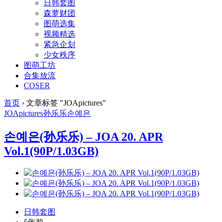
日韩套图
森萝财团
图萌选集
视频精选
紧急企划
少女秩序
图萌工坊
合集放流
COSER
首页
›
文章标签 "JOApictures"
JOApictures
孙乐乐
손예은
손예은(孙乐乐) – JOA 20. APR
Vol.1(90P/1.03GB)
日韩套图