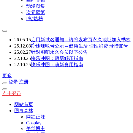
动漫图集
次元壁纸
P站热榜
26.05.15
启用新域名通知 – 请将发布页永久地址加入书签
25.12.08
💥违规账号公示 – 健康生活 理性消费 珍惜账号
25.02.27
针对图萌永久会员以下公告
22.10.25
快乐冲图：萌新解压指南
22.10.25
快乐冲图：萌新食用指南
更多
登录
注册
点击登录
网站首页
图毒森林
网红正妹
Cosplay
美丝博主