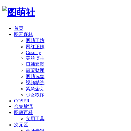
首页
图毒森林
图萌工坊
网红正妹
Cosplay
美丝博主
日韩套图
森萝财团
图萌选集
视频精选
紧急企划
少女秩序
COSER
合集放流
图萌百科
实用工具
次元区
画师专辑