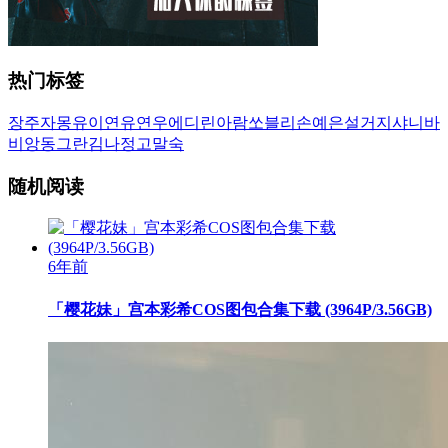
热门标签
장주
자몽
유이
연유
연우
에디린
아람
쏘블리
손예은
설거지
샤니
바
비앙
동그란
김나정
고말숙
随机阅读
6年前
「樱花妹」宫本彩希COS图包合集下载 (3964P/3.56GB)