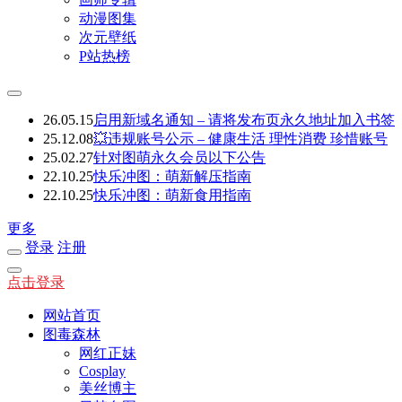
动漫图集
次元壁纸
P站热榜
26.05.15
启用新域名通知 – 请将发布页永久地址加入书签
25.12.08
💥违规账号公示 – 健康生活 理性消费 珍惜账号
25.02.27
针对图萌永久会员以下公告
22.10.25
快乐冲图：萌新解压指南
22.10.25
快乐冲图：萌新食用指南
更多
登录
注册
点击登录
网站首页
图毒森林
网红正妹
Cosplay
美丝博主