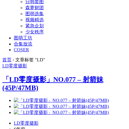
日韩套图
森萝财团
图萌选集
视频精选
紧急企划
少女秩序
图萌工坊
合集放流
COSER
首页
›
文章标签 "LD"
LD
零度摄影
「LD零度摄影」NO.077 – 射箭妹
(45P/47MB)
LD零度摄影