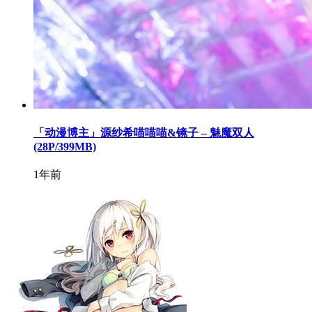
「动漫博主」源纱希喵喵喵&镜子 – 魅魔双人
(28P/399MB)
1年前