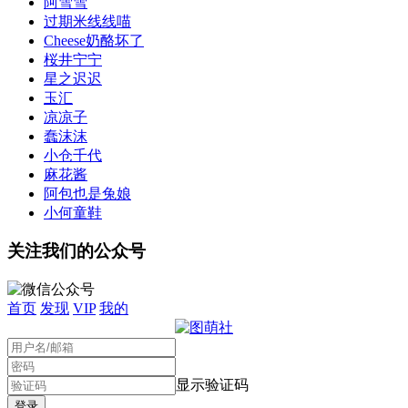
阿雪雪
过期米线线喵
Cheese奶酪坏了
桜井宁宁
星之迟迟
玉汇
凉凉子
蠢沫沫
小仓千代
麻花酱
阿包也是兔娘
小何童鞋
关注我们的公众号
首页
发现
VIP
我的
显示验证码