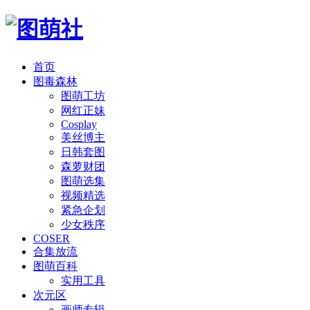
首页
图毒森林
图萌工坊
网红正妹
Cosplay
美丝博主
日韩套图
森萝财团
图萌选集
视频精选
紧急企划
少女秩序
COSER
合集放流
图萌百科
实用工具
次元区
画师专辑