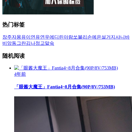
热门标签
장주
자몽
유이
연유
연우
에디린
아람
쏘블리
손예은
설거지
샤니
바
비앙
동그란
김나정
고말숙
随机阅读
4年前
「眼酱大魔王」Fantia4~8月合集(90P/8V/753MB)