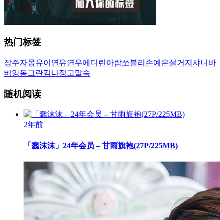
热门标签
장주
자몽
유이
연유
연우
에디린
아람
쏘블리
손예은
설거지
샤니
바
비앙
동그란
김나정
고말숙
随机阅读
2年前
「蠢沫沫」24年会员 – 甘雨旗袍(27P/225MB)