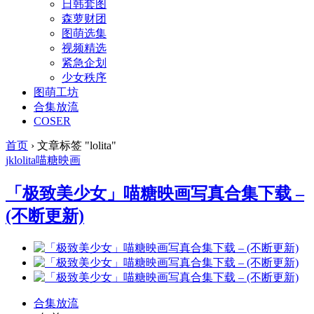
日韩套图
森萝财团
图萌选集
视频精选
紧急企划
少女秩序
图萌工坊
合集放流
COSER
首页
›
文章标签 "lolita"
jk
lolita
喵糖映画
「极致美少女」喵糖映画写真合集下载 –
(不断更新)
合集放流