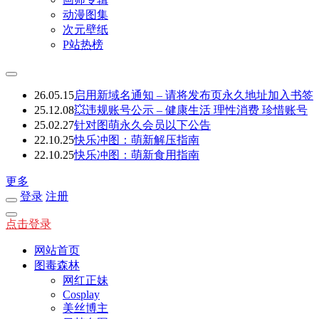
动漫图集
次元壁纸
P站热榜
26.05.15
启用新域名通知 – 请将发布页永久地址加入书签
25.12.08
💥违规账号公示 – 健康生活 理性消费 珍惜账号
25.02.27
针对图萌永久会员以下公告
22.10.25
快乐冲图：萌新解压指南
22.10.25
快乐冲图：萌新食用指南
更多
登录
注册
点击登录
网站首页
图毒森林
网红正妹
Cosplay
美丝博主