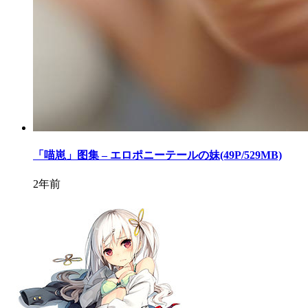
「喵崽」图集 – エロポニーテールの妹(49P/529MB)
2年前