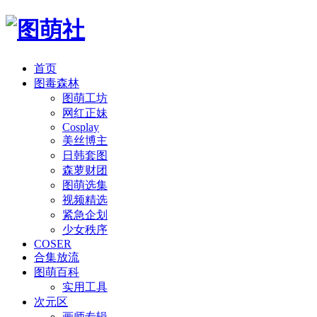
首页
图毒森林
图萌工坊
网红正妹
Cosplay
美丝博主
日韩套图
森萝财团
图萌选集
视频精选
紧急企划
少女秩序
COSER
合集放流
图萌百科
实用工具
次元区
画师专辑