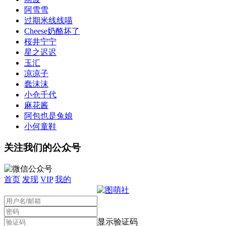
阿雪雪
过期米线线喵
Cheese奶酪坏了
桜井宁宁
星之迟迟
玉汇
凉凉子
蠢沫沫
小仓千代
麻花酱
阿包也是兔娘
小何童鞋
关注我们的公众号
首页
发现
VIP
我的
显示验证码