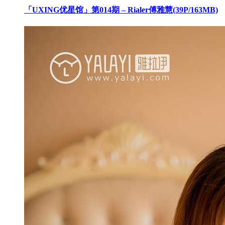
「UXING优星馆」第014期 – Rialer傅雅慧(39P/163MB)