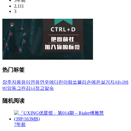
5年前
2,111
3
热门标签
장주
자몽
유이
연유
연우
에디린
아람
쏘블리
손예은
설거지
샤니
바
비앙
동그란
김나정
고말숙
随机阅读
7年前