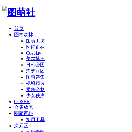
首页
图毒森林
图萌工坊
网红正妹
Cosplay
美丝博主
日韩套图
森萝财团
图萌选集
视频精选
紧急企划
少女秩序
COSER
合集放流
图萌百科
实用工具
次元区
画师专辑