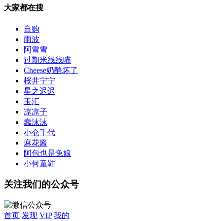
大家都在搜
自购
雨波
阿雪雪
过期米线线喵
Cheese奶酪坏了
桜井宁宁
星之迟迟
玉汇
凉凉子
蠢沫沫
小仓千代
麻花酱
阿包也是兔娘
小何童鞋
关注我们的公众号
首页
发现
VIP
我的