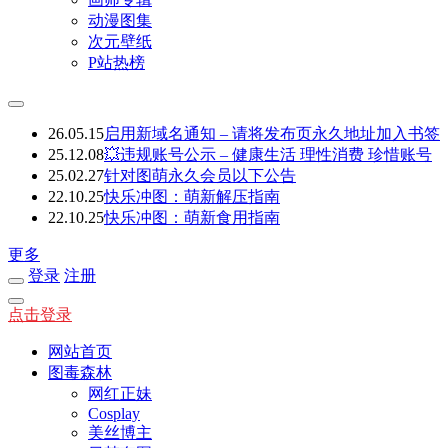
动漫图集
次元壁纸
P站热榜
26.05.15
启用新域名通知 – 请将发布页永久地址加入书签
25.12.08
💥违规账号公示 – 健康生活 理性消费 珍惜账号
25.02.27
针对图萌永久会员以下公告
22.10.25
快乐冲图：萌新解压指南
22.10.25
快乐冲图：萌新食用指南
更多
登录
注册
点击登录
网站首页
图毒森林
网红正妹
Cosplay
美丝博主