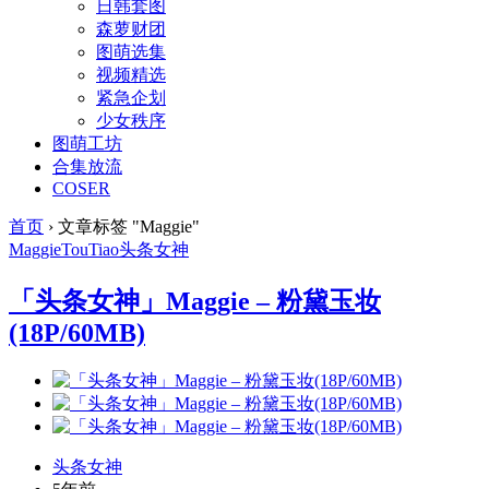
日韩套图
森萝财团
图萌选集
视频精选
紧急企划
少女秩序
图萌工坊
合集放流
COSER
首页
›
文章标签 "Maggie"
Maggie
TouTiao
头条女神
「头条女神」Maggie – 粉黛玉妆
(18P/60MB)
头条女神