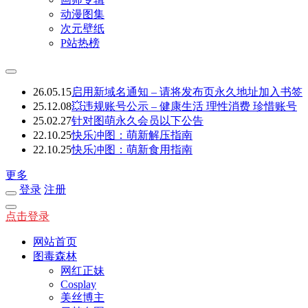
动漫图集
次元壁纸
P站热榜
26.05.15
启用新域名通知 – 请将发布页永久地址加入书签
25.12.08
💥违规账号公示 – 健康生活 理性消费 珍惜账号
25.02.27
针对图萌永久会员以下公告
22.10.25
快乐冲图：萌新解压指南
22.10.25
快乐冲图：萌新食用指南
更多
登录
注册
点击登录
网站首页
图毒森林
网红正妹
Cosplay
美丝博主