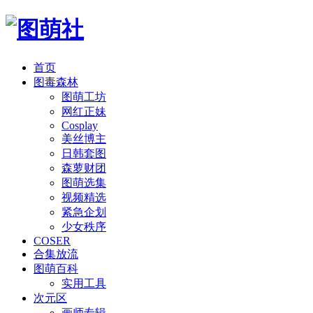
首页
图毒森林
图萌工坊
网红正妹
Cosplay
美丝博主
日韩套图
森萝财团
图萌选集
视频精选
紧急企划
少女秩序
COSER
合集放流
图萌百科
实用工具
次元区
画师专辑