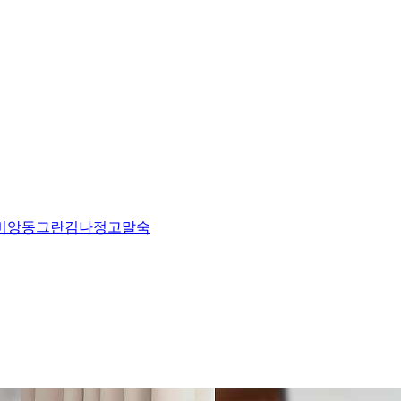
비앙
동그란
김나정
고말숙