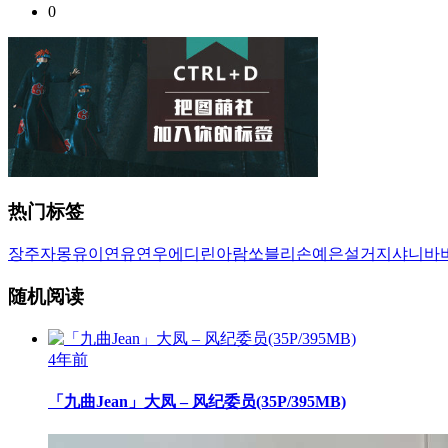
0
热门标签
장주
자몽
유이
연유
연우
에디린
아람
쏘블리
손예은
설거지
샤니
바
随机阅读
4年前
「九曲Jean」大凤 – 风纪委员(35P/395MB)