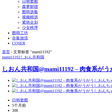
日韩套图
森萝财团
图萌选集
视频精选
紧急企划
少女秩序
图萌工坊
合集放流
COSER
首页
›
文章标签 "mami11192"
mami11192
しおん共和国
しおん共和国@mami11192 – 肉食系がう
日韩套图
5个月前
308