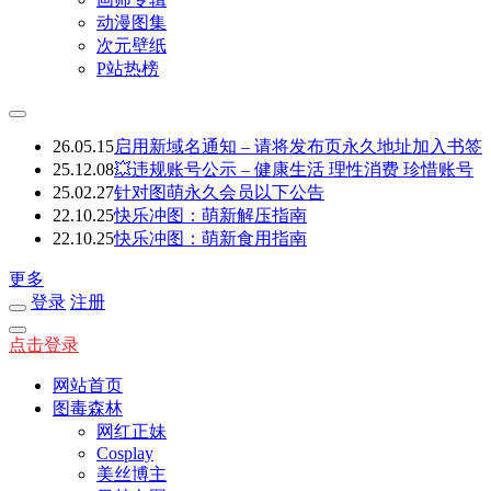
动漫图集
次元壁纸
P站热榜
26.05.15
启用新域名通知 – 请将发布页永久地址加入书签
25.12.08
💥违规账号公示 – 健康生活 理性消费 珍惜账号
25.02.27
针对图萌永久会员以下公告
22.10.25
快乐冲图：萌新解压指南
22.10.25
快乐冲图：萌新食用指南
更多
登录
注册
点击登录
网站首页
图毒森林
网红正妹
Cosplay
美丝博主