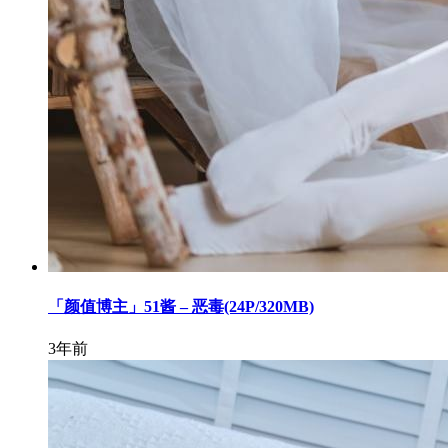
「颜值博主」51酱 – 恶毒(24P/320MB)
3年前