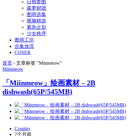
日韩套图
森萝财团
图萌选集
视频精选
紧急企划
少女秩序
图萌工坊
合集放流
COSER
首页
›
文章标签 "Miinmeow"
Miinmeow
「Miinmeow」绘画素材 – 2B
dishwash(65P/545MB)
Cosplay
7个月前