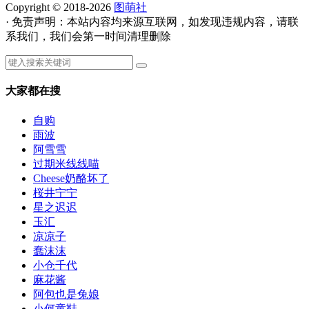
Copyright © 2018-2026
图萌社
· 免责声明：本站内容均来源互联网，如发现违规内容，请联
系我们，我们会第一时间清理删除
大家都在搜
自购
雨波
阿雪雪
过期米线线喵
Cheese奶酪坏了
桜井宁宁
星之迟迟
玉汇
凉凉子
蠢沫沫
小仓千代
麻花酱
阿包也是兔娘
小何童鞋