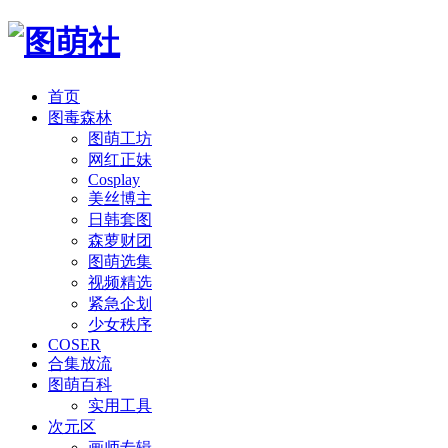
首页
图毒森林
图萌工坊
网红正妹
Cosplay
美丝博主
日韩套图
森萝财团
图萌选集
视频精选
紧急企划
少女秩序
COSER
合集放流
图萌百科
实用工具
次元区
画师专辑