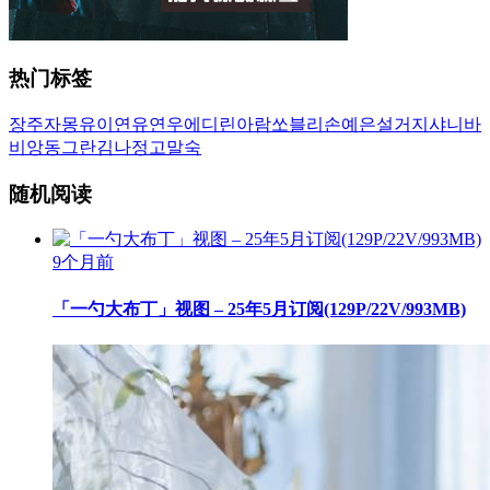
热门标签
장주
자몽
유이
연유
연우
에디린
아람
쏘블리
손예은
설거지
샤니
바
비앙
동그란
김나정
고말숙
随机阅读
9个月前
「一勺大布丁」视图 – 25年5月订阅(129P/22V/993MB)