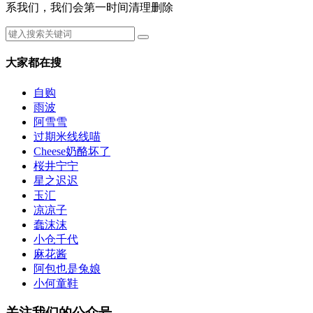
系我们，我们会第一时间清理删除
大家都在搜
自购
雨波
阿雪雪
过期米线线喵
Cheese奶酪坏了
桜井宁宁
星之迟迟
玉汇
凉凉子
蠢沫沫
小仓千代
麻花酱
阿包也是兔娘
小何童鞋
关注我们的公众号