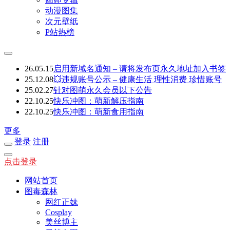
动漫图集
次元壁纸
P站热榜
26.05.15
启用新域名通知 – 请将发布页永久地址加入书签
25.12.08
💥违规账号公示 – 健康生活 理性消费 珍惜账号
25.02.27
针对图萌永久会员以下公告
22.10.25
快乐冲图：萌新解压指南
22.10.25
快乐冲图：萌新食用指南
更多
登录
注册
点击登录
网站首页
图毒森林
网红正妹
Cosplay
美丝博主