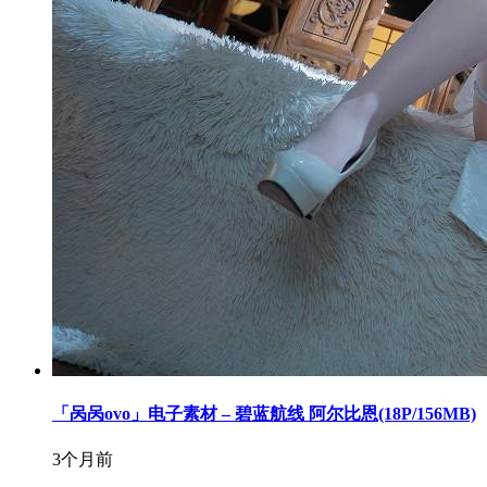
「呙呙ovo」电子素材 – 碧蓝航线 阿尔比恩(18P/156MB)
3个月前