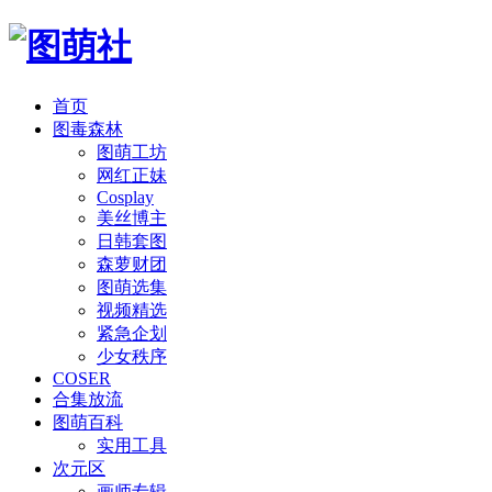
首页
图毒森林
图萌工坊
网红正妹
Cosplay
美丝博主
日韩套图
森萝财团
图萌选集
视频精选
紧急企划
少女秩序
COSER
合集放流
图萌百科
实用工具
次元区
画师专辑