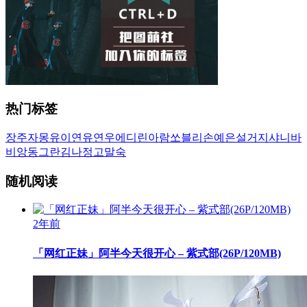
热门标签
장주
자몽
유이
연유
연우
에디린
아람
쏘블리
손예은
설거지
샤니
바
비앙
동그란
김나정
고말숙
随机阅读
2年前
「网红正妹」阿半今天很开心 – 紫式部(26P/120MB)