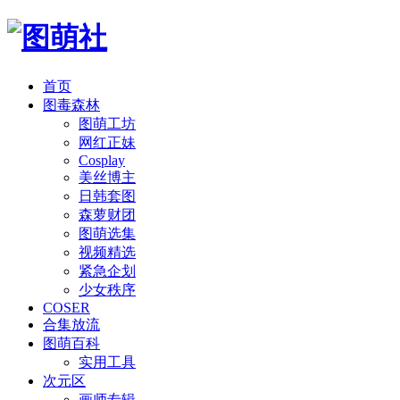
首页
图毒森林
图萌工坊
网红正妹
Cosplay
美丝博主
日韩套图
森萝财团
图萌选集
视频精选
紧急企划
少女秩序
COSER
合集放流
图萌百科
实用工具
次元区
画师专辑