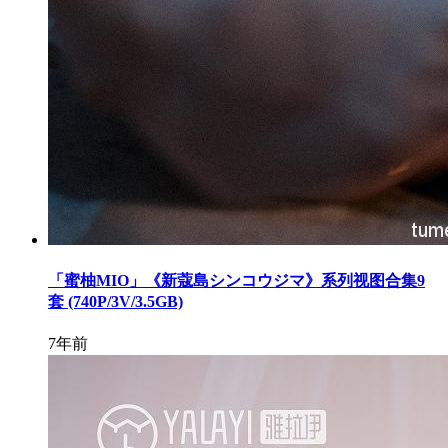
「蜜柚MIO」《新蔻島シンコウジマ》系列视图合集9
套 (740P/3V/3.5GB)
7年前