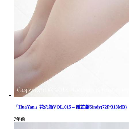
「HuaYan」花の颜VOL.015 – 谢芷馨Sindy(72P/313MB)
7年前