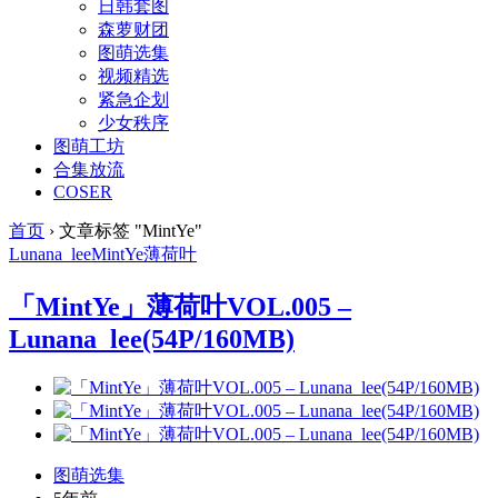
日韩套图
森萝财团
图萌选集
视频精选
紧急企划
少女秩序
图萌工坊
合集放流
COSER
首页
›
文章标签 "MintYe"
Lunana_lee
MintYe
薄荷叶
「MintYe」薄荷叶VOL.005 –
Lunana_lee(54P/160MB)
图萌选集