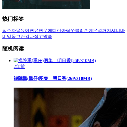
热门标签
장주
자몽
유이
연유
연우
에디린
아람
쏘블리
손예은
설거지
샤니
바
비앙
동그란
김나정
고말숙
随机阅读
2年前
禅院熏(熏仔)图集 – 明日香(26P/310MB)