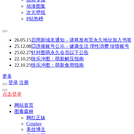
动漫图集
次元壁纸
P站热榜
26.05.15
启用新域名通知 – 请将发布页永久地址加入书签
25.12.08
💥违规账号公示 – 健康生活 理性消费 珍惜账号
25.02.27
针对图萌永久会员以下公告
22.10.25
快乐冲图：萌新解压指南
22.10.25
快乐冲图：萌新食用指南
更多
登录
注册
点击登录
网站首页
图毒森林
网红正妹
Cosplay
美丝博主