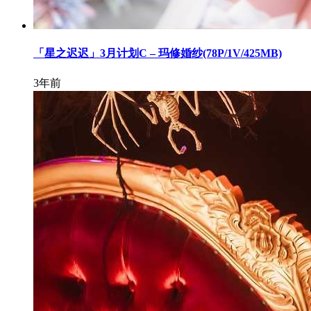
「星之迟迟」3月计划C – 玛修婚纱(78P/1V/425MB)
3年前