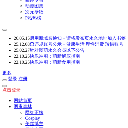
动漫图集
次元壁纸
P站热榜
26.05.15
启用新域名通知 – 请将发布页永久地址加入书签
25.12.08
💥违规账号公示 – 健康生活 理性消费 珍惜账号
25.02.27
针对图萌永久会员以下公告
22.10.25
快乐冲图：萌新解压指南
22.10.25
快乐冲图：萌新食用指南
更多
登录
注册
点击登录
网站首页
图毒森林
网红正妹
Cosplay
美丝博主