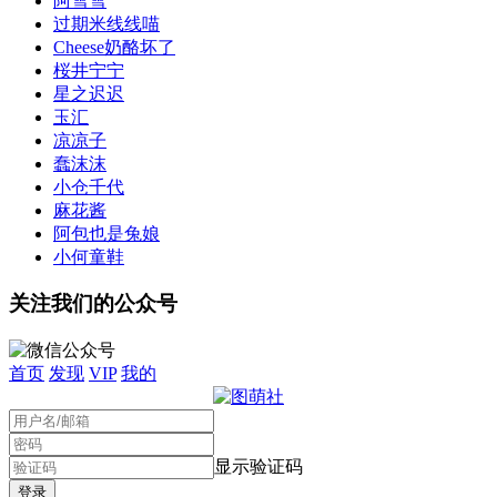
阿雪雪
过期米线线喵
Cheese奶酪坏了
桜井宁宁
星之迟迟
玉汇
凉凉子
蠢沫沫
小仓千代
麻花酱
阿包也是兔娘
小何童鞋
关注我们的公众号
首页
发现
VIP
我的
显示验证码