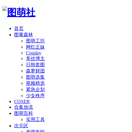
首页
图毒森林
图萌工坊
网红正妹
Cosplay
美丝博主
日韩套图
森萝财团
图萌选集
视频精选
紧急企划
少女秩序
COSER
合集放流
图萌百科
实用工具
次元区
画师专辑