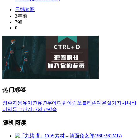
日韩套图
3年前
798
0
热门标签
장주
자몽
유이
연유
연우
에디린
아람
쏘블리
손예은
설거지
샤니
바
비앙
동그란
김나정
고말숙
随机阅读