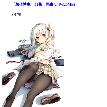
「颜值博主」51酱 – 恶毒(24P/320MB)
3年前