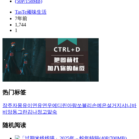
TasTe顽味生活
7年前
1,744
1
热门标签
장주
자몽
유이
연유
연우
에디린
아람
쏘블리
손예은
설거지
샤니
바
비앙
동그란
김나정
고말숙
随机阅读