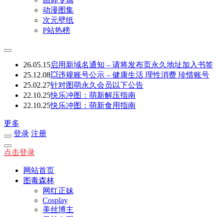
动漫图集
次元壁纸
P站热榜
26.05.15
启用新域名通知 – 请将发布页永久地址加入书签
25.12.08
💥违规账号公示 – 健康生活 理性消费 珍惜账号
25.02.27
针对图萌永久会员以下公告
22.10.25
快乐冲图：萌新解压指南
22.10.25
快乐冲图：萌新食用指南
更多
登录
注册
点击登录
网站首页
图毒森林
网红正妹
Cosplay
美丝博主