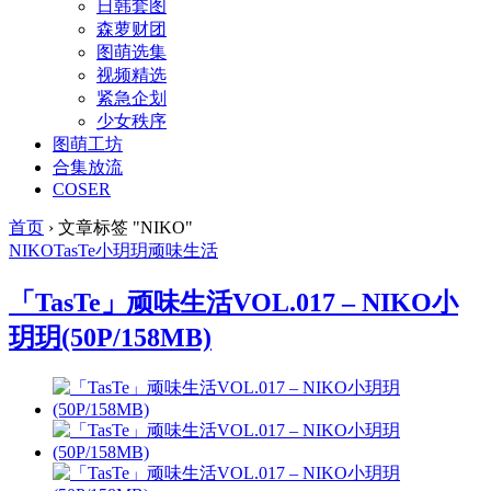
日韩套图
森萝财团
图萌选集
视频精选
紧急企划
少女秩序
图萌工坊
合集放流
COSER
首页
›
文章标签 "NIKO"
NIKO
TasTe
小玥玥
顽味生活
「TasTe」顽味生活VOL.017 – NIKO小
玥玥(50P/158MB)