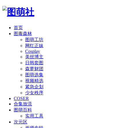
首页
图毒森林
图萌工坊
网红正妹
Cosplay
美丝博主
日韩套图
森萝财团
图萌选集
视频精选
紧急企划
少女秩序
COSER
合集放流
图萌百科
实用工具
次元区
画师专辑