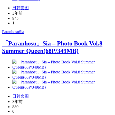
日韩套图
3年前
945
1
Paranhosu
Sia
「Paranhosu」Sia – Photo Book Vol.8
Summer Queen(68P/349MB)
日韩套图
3年前
880
0