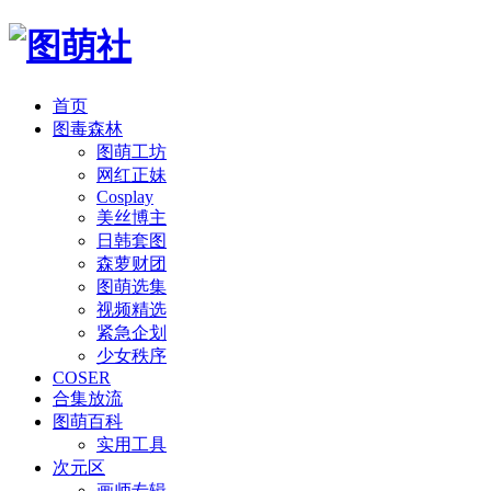
首页
图毒森林
图萌工坊
网红正妹
Cosplay
美丝博主
日韩套图
森萝财团
图萌选集
视频精选
紧急企划
少女秩序
COSER
合集放流
图萌百科
实用工具
次元区
画师专辑