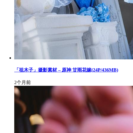
「祖木子」摄影素材 – 原神 甘雨花嫁(24P/436MB)
2个月前