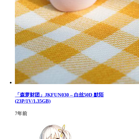
「森萝财团」JKFUN030 – 白丝50D 默陌
(23P/1V/1.35GB)
7年前