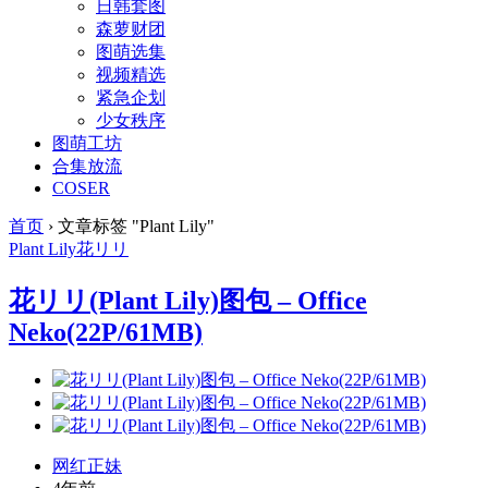
日韩套图
森萝财团
图萌选集
视频精选
紧急企划
少女秩序
图萌工坊
合集放流
COSER
首页
›
文章标签 "Plant Lily"
Plant Lily
花リリ
花リリ(Plant Lily)图包 – Office
Neko(22P/61MB)
网红正妹