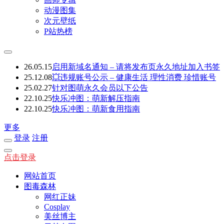
动漫图集
次元壁纸
P站热榜
26.05.15
启用新域名通知 – 请将发布页永久地址加入书签
25.12.08
💥违规账号公示 – 健康生活 理性消费 珍惜账号
25.02.27
针对图萌永久会员以下公告
22.10.25
快乐冲图：萌新解压指南
22.10.25
快乐冲图：萌新食用指南
更多
登录
注册
点击登录
网站首页
图毒森林
网红正妹
Cosplay
美丝博主