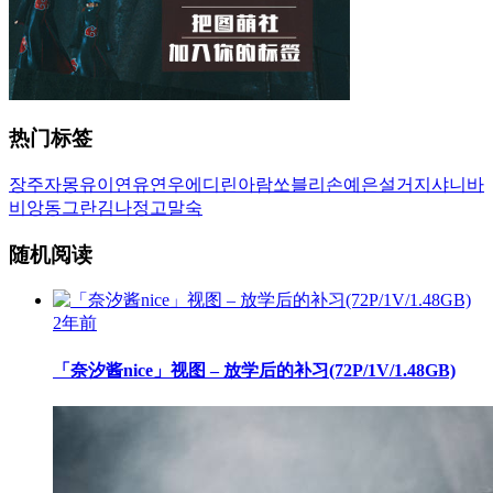
热门标签
장주
자몽
유이
연유
연우
에디린
아람
쏘블리
손예은
설거지
샤니
바
비앙
동그란
김나정
고말숙
随机阅读
2年前
「奈汐酱nice」视图 – 放学后的补习(72P/1V/1.48GB)