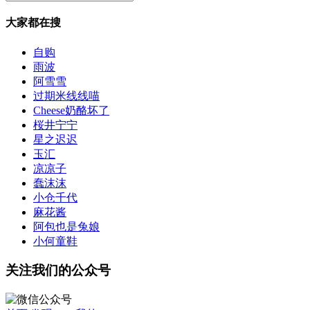
大家都在搜
自购
雨波
阿雪雪
过期米线线喵
Cheese奶酪坏了
桜井宁宁
星之迟迟
玉汇
凉凉子
蠢沫沫
小仓千代
麻花酱
阿包也是兔娘
小何童鞋
关注我们的公众号