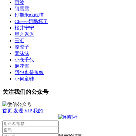
雨波
阿雪雪
过期米线线喵
Cheese奶酪坏了
桜井宁宁
星之迟迟
玉汇
凉凉子
蠢沫沫
小仓千代
麻花酱
阿包也是兔娘
小何童鞋
关注我们的公众号
首页
发现
VIP
我的