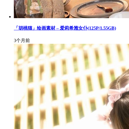
「胡桃猫」绘画素材 – 爱莉希雅女仆(125P/1.55GB)
3个月前