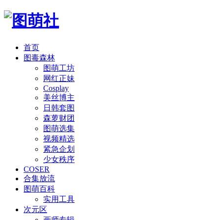
首页
图毒森林
图萌工坊
网红正妹
Cosplay
美丝博主
日韩套图
森萝财团
图萌选集
视频精选
紧急企划
少女秩序
COSER
合集放流
图萌百科
实用工具
次元区
画师专辑