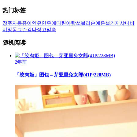
热门标签
장주
자몽
유이
연유
연우
에디린
아람
쏘블리
손예은
설거지
샤니
바
비앙
동그란
김나정
고말숙
随机阅读
2年前
「绞肉姬」图包 – 芽亚里兔女郎(41P/228MB)