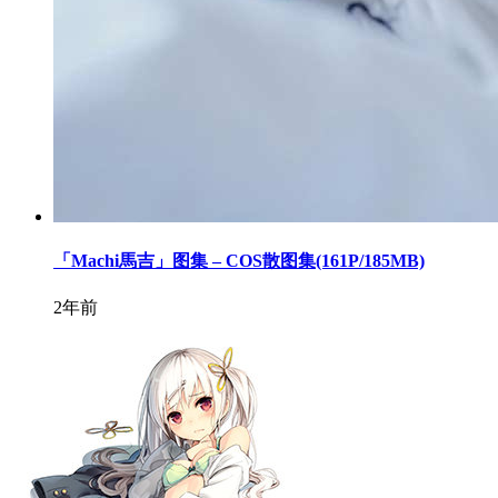
「Machi馬吉」图集 – COS散图集(161P/185MB)
2年前