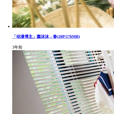
「动漫博主」蠢沫沫 – 春(20P/176MB)
3年前