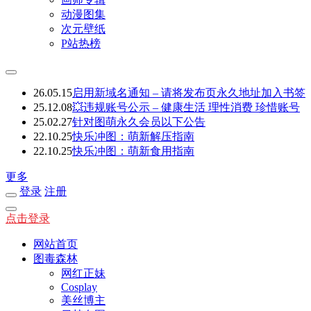
动漫图集
次元壁纸
P站热榜
26.05.15
启用新域名通知 – 请将发布页永久地址加入书签
25.12.08
💥违规账号公示 – 健康生活 理性消费 珍惜账号
25.02.27
针对图萌永久会员以下公告
22.10.25
快乐冲图：萌新解压指南
22.10.25
快乐冲图：萌新食用指南
更多
登录
注册
点击登录
网站首页
图毒森林
网红正妹
Cosplay
美丝博主