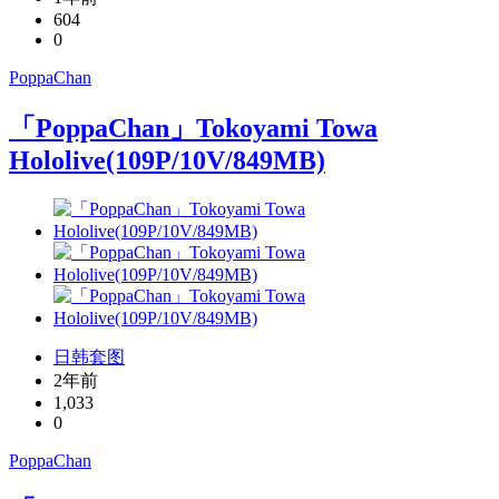
604
0
PoppaChan
「PoppaChan」Tokoyami Towa
Hololive(109P/10V/849MB)
日韩套图
2年前
1,033
0
PoppaChan