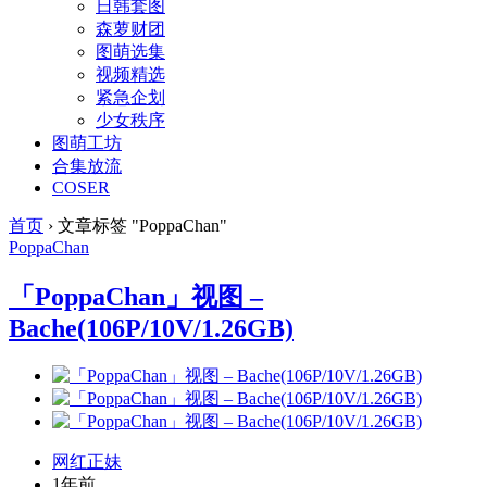
日韩套图
森萝财团
图萌选集
视频精选
紧急企划
少女秩序
图萌工坊
合集放流
COSER
首页
›
文章标签 "PoppaChan"
PoppaChan
「PoppaChan」视图 –
Bache(106P/10V/1.26GB)
网红正妹
1年前