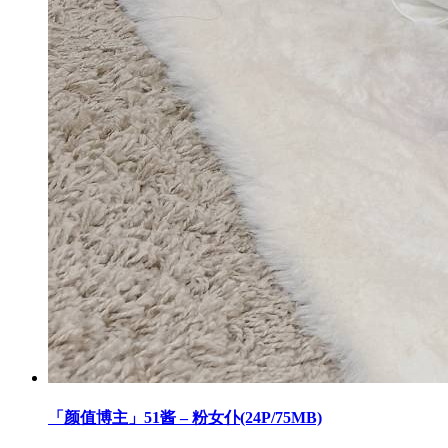
「颜值博主」51酱 – 粉女仆(24P/75MB)