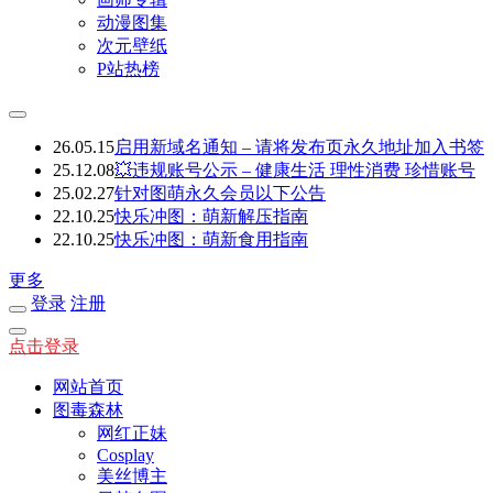
动漫图集
次元壁纸
P站热榜
26.05.15
启用新域名通知 – 请将发布页永久地址加入书签
25.12.08
💥违规账号公示 – 健康生活 理性消费 珍惜账号
25.02.27
针对图萌永久会员以下公告
22.10.25
快乐冲图：萌新解压指南
22.10.25
快乐冲图：萌新食用指南
更多
登录
注册
点击登录
网站首页
图毒森林
网红正妹
Cosplay
美丝博主