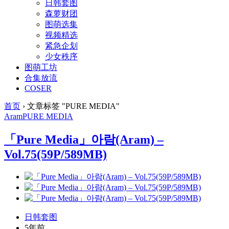
日韩套图
森萝财团
图萌选集
视频精选
紧急企划
少女秩序
图萌工坊
合集放流
COSER
首页
›
文章标签 "PURE MEDIA"
Aram
PURE MEDIA
「Pure Media」아람(Aram) –
Vol.75(59P/589MB)
日韩套图
5年前