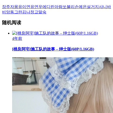
장주
자몽
유이
연유
연우
에디린
아람
쏘블리
손예은
설거지
샤니
바
비앙
동그란
김나정
고말숙
随机阅读
4年前
[桃良阿宅]施工队的故事 – 绅士版(60P/1.16GB)