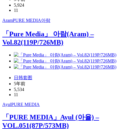
5,924
11
Aram
PURE MEDIA
아람
「Pure Media」 아람(Aram) –
Vol.82(119P/726MB)
日韩套图
5年前
5,534
11
Ayul
PURE MEDIA
「PURE MEDIA」Ayul (아율) –
VOL.051(87P/573MB)