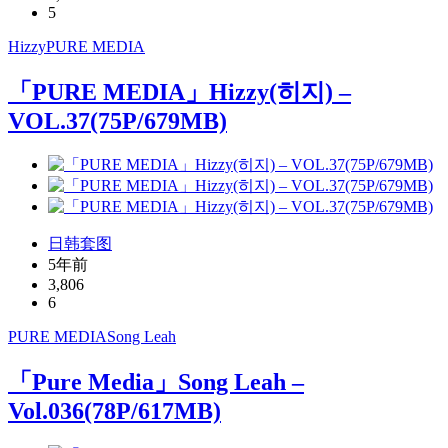
5
Hizzy
PURE MEDIA
「PURE MEDIA」Hizzy(히지) –
VOL.37(75P/679MB)
日韩套图
5年前
3,806
6
PURE MEDIA
Song Leah
「Pure Media」Song Leah –
Vol.036(78P/617MB)