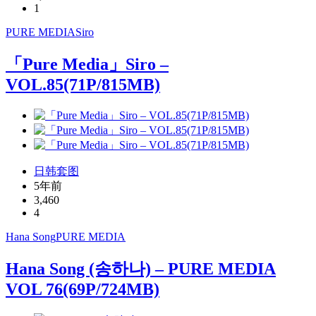
1
PURE MEDIA
Siro
「Pure Media」Siro –
VOL.85(71P/815MB)
日韩套图
5年前
3,460
4
Hana Song
PURE MEDIA
Hana Song (송하나) – PURE MEDIA
VOL 76(69P/724MB)