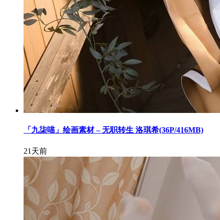
「九柒喵」绘画素材 – 无职转生 洛琪希(36P/416MB)
21天前