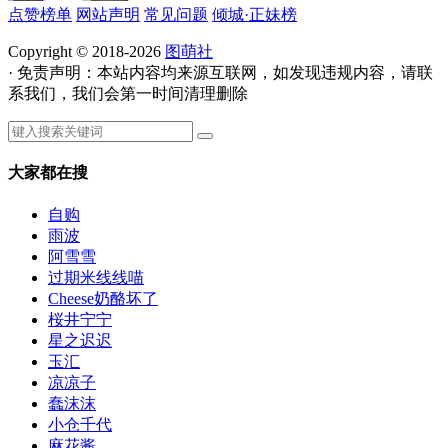
点赞榜单
网站声明
常见问题
倾城·正妹榜
Copyright © 2018-2026
图萌社
· 免责声明：本站内容均来源互联网，如发现违规内容，请联
系我们，我们会第一时间清理删除
大家都在搜
自购
雨波
阿雪雪
过期米线线喵
Cheese奶酪坏了
桜井宁宁
星之迟迟
玉汇
凉凉子
蠢沫沫
小仓千代
麻花酱