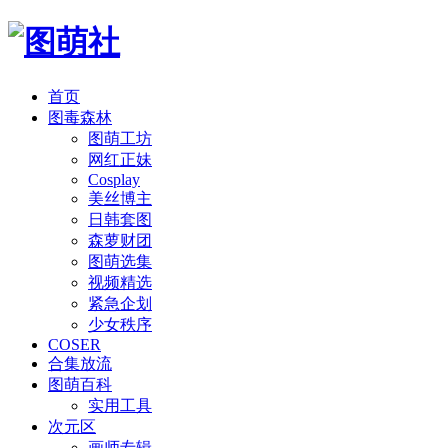
首页
图毒森林
图萌工坊
网红正妹
Cosplay
美丝博主
日韩套图
森萝财团
图萌选集
视频精选
紧急企划
少女秩序
COSER
合集放流
图萌百科
实用工具
次元区
画师专辑