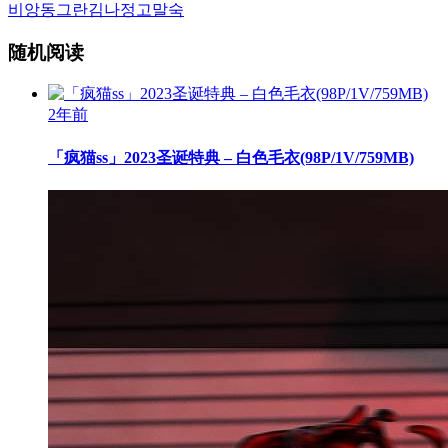
비앙
동그란
김나정
고말숙
随机阅读
2年前
「疯猫ss」2023圣诞特典 – 白色毛衣(98P/1V/759MB)