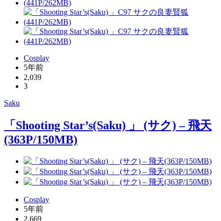
Cosplay
5年前
2,039
3
Saku
「Shooting Star’s(Saku) 」 (サク) – 飛天
(363P/150MB)
Cosplay
5年前
2,669