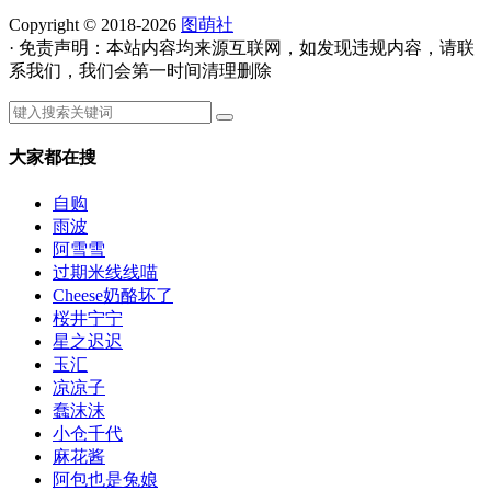
Copyright © 2018-2026
图萌社
· 免责声明：本站内容均来源互联网，如发现违规内容，请联
系我们，我们会第一时间清理删除
大家都在搜
自购
雨波
阿雪雪
过期米线线喵
Cheese奶酪坏了
桜井宁宁
星之迟迟
玉汇
凉凉子
蠢沫沫
小仓千代
麻花酱
阿包也是兔娘