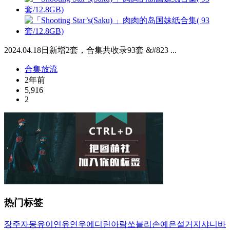
2024.04.18日新增2套，合集共收录93套 &#823 ...
合集放流
2年前
5,916
2
热门标签
장주
자몽
유이
연유
연우
에디린
아람
쏘블리
손예은
설거지
샤니
바