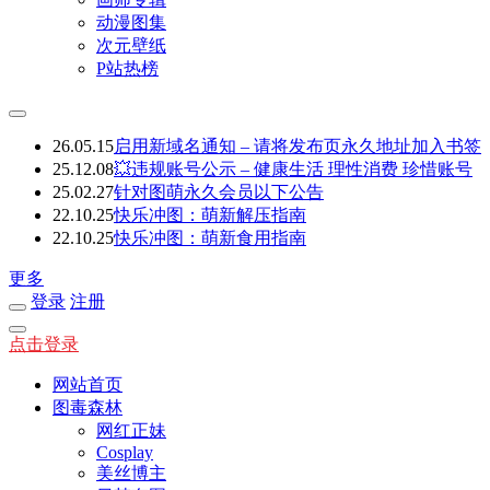
动漫图集
次元壁纸
P站热榜
26.05.15
启用新域名通知 – 请将发布页永久地址加入书签
25.12.08
💥违规账号公示 – 健康生活 理性消费 珍惜账号
25.02.27
针对图萌永久会员以下公告
22.10.25
快乐冲图：萌新解压指南
22.10.25
快乐冲图：萌新食用指南
更多
登录
注册
点击登录
网站首页
图毒森林
网红正妹
Cosplay
美丝博主