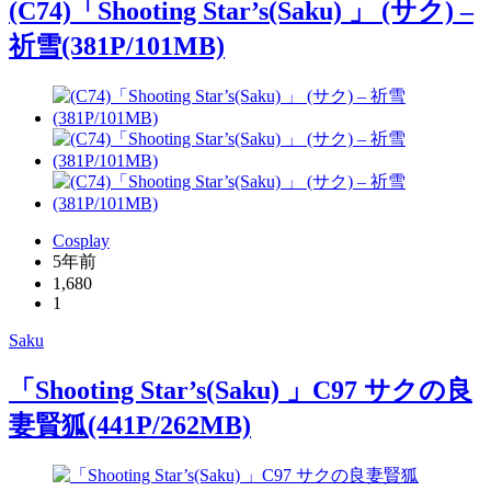
(C74)「Shooting Star’s(Saku) 」 (サク) –
祈雪(381P/101MB)
Cosplay
5年前
1,680
1
Saku
「Shooting Star’s(Saku) 」C97 サクの良
妻賢狐(441P/262MB)