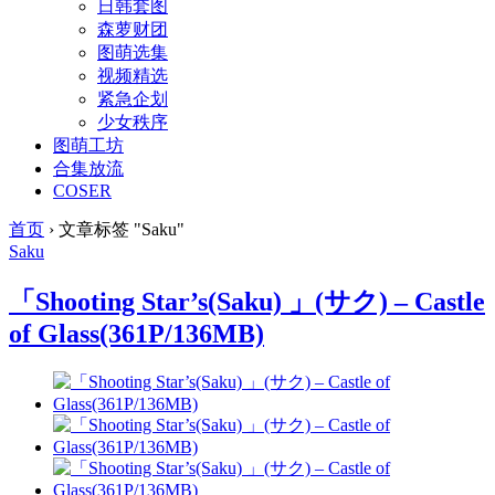
日韩套图
森萝财团
图萌选集
视频精选
紧急企划
少女秩序
图萌工坊
合集放流
COSER
首页
›
文章标签 "Saku"
Saku
「Shooting Star’s(Saku) 」(サク) – Castle
of Glass(361P/136MB)