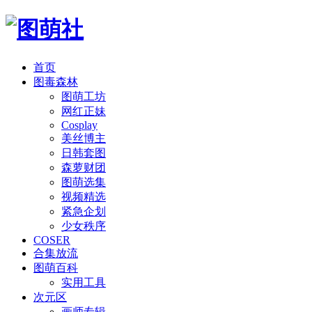
首页
图毒森林
图萌工坊
网红正妹
Cosplay
美丝博主
日韩套图
森萝财团
图萌选集
视频精选
紧急企划
少女秩序
COSER
合集放流
图萌百科
实用工具
次元区
画师专辑