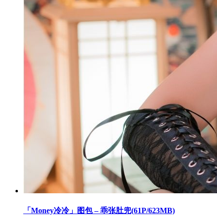
「Money冷冷」图包 – 乖张肚兜(61P/623MB)