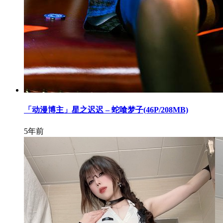
「动漫博主」星之迟迟 – 蛇喰梦子(46P/208MB)
5年前