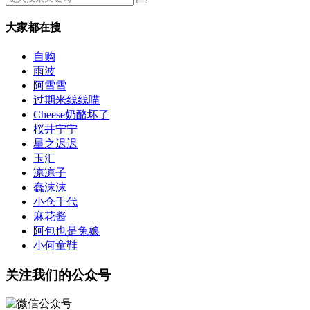
大家都在搜
自购
雨波
阿雪雪
过期米线线喵
Cheese奶酪坏了
桜井宁宁
星之迟迟
玉汇
凉凉子
蠢沫沫
小仓千代
麻花酱
阿包也是兔娘
小何童鞋
关注我们的公众号