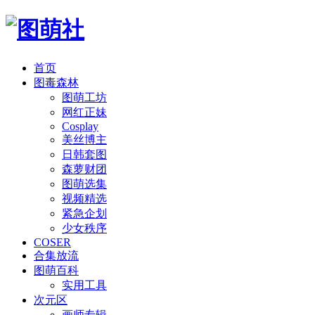
首页
图毒森林
图萌工坊
网红正妹
Cosplay
美丝博主
日韩套图
森萝财团
图萌选集
视频精选
紧急企划
少女秩序
COSER
合集放流
图萌百科
实用工具
次元区
画师专辑