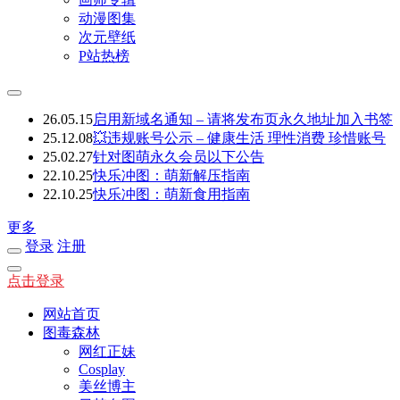
动漫图集
次元壁纸
P站热榜
26.05.15
启用新域名通知 – 请将发布页永久地址加入书签
25.12.08
💥违规账号公示 – 健康生活 理性消费 珍惜账号
25.02.27
针对图萌永久会员以下公告
22.10.25
快乐冲图：萌新解压指南
22.10.25
快乐冲图：萌新食用指南
更多
登录
注册
点击登录
网站首页
图毒森林
网红正妹
Cosplay
美丝博主