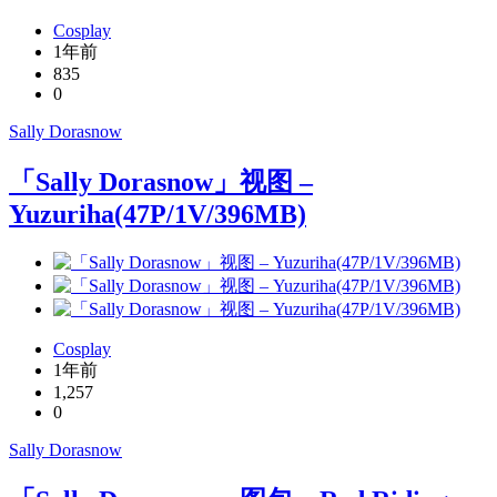
Cosplay
1年前
835
0
Sally Dorasnow
「Sally Dorasnow」视图 –
Yuzuriha(47P/1V/396MB)
Cosplay
1年前
1,257
0
Sally Dorasnow