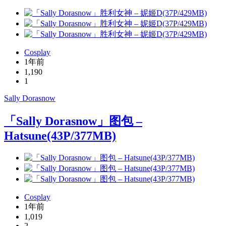
Cosplay
1年前
1,190
1
Sally Dorasnow
「Sally Dorasnow」图包 –
Hatsune(43P/377MB)
Cosplay
1年前
1,019
2