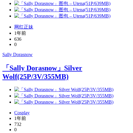
网红正妹
1年前
636
0
Sally Dorasnow
「Sally Dorasnow」Silver
Wolf(25P/3V/355MB)
Cosplay
1年前
732
0