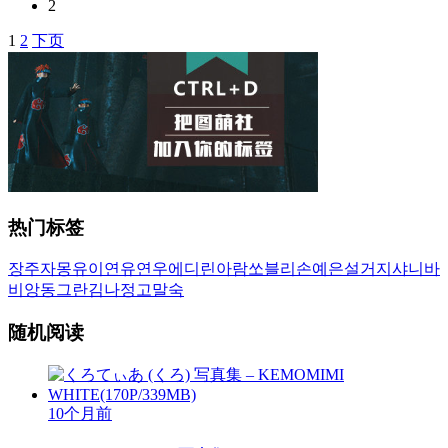
2
1
2
下页
文
章
导
航
热门标签
장주
자몽
유이
연유
연우
에디린
아람
쏘블리
손예은
설거지
샤니
바
비앙
동그란
김나정
고말숙
随机阅读
10个月前