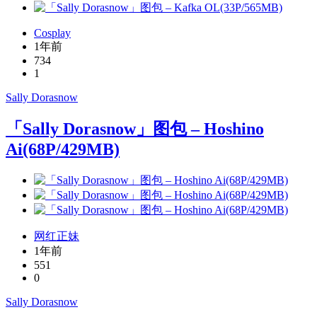
Cosplay
1年前
734
1
Sally Dorasnow
「Sally Dorasnow」图包 – Hoshino
Ai(68P/429MB)
网红正妹
1年前
551
0
Sally Dorasnow