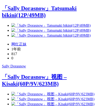
「Sally Dorasnow」Tatsumaki
bikini(12P/49MB)
网红正妹
1年前
817
0
Sally Dorasnow
「Sally Dorasnow」视图 –
Kisaki(60P/9V/623MB)