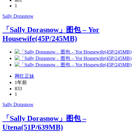
801
1
Sally Dorasnow
「Sally Dorasnow」图包 – Yor
Housewife(45P/245MB)
网红正妹
1年前
833
1
Sally Dorasnow
「Sally Dorasnow」图包 –
Utena(51P/639MB)