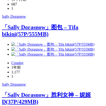
687
1
Sally Dorasnow
「Sally Dorasnow」图包 – Tifa
bikini(57P/555MB)
Cosplay
1年前
1,177
1
Sally Dorasnow
「Sally Dorasnow」胜利女神 – 妮姬
D(37P/429MB)