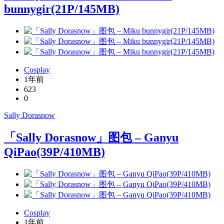
bunnygir(21P/145MB)
Cosplay
1年前
623
0
Sally Dorasnow
「Sally Dorasnow」图包 – Ganyu
QiPao(39P/410MB)
Cosplay
1年前