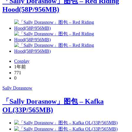
「Sally Dorasnow」图包 – Red Riding
Hood(58P/956MB)
Cosplay
1年前
771
0
Sally Dorasnow
「Sally Dorasnow」图包 – Kafka
OL(33P/565MB)