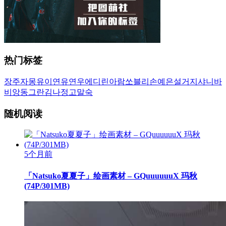
热门标签
장주
자몽
유이
연유
연우
에디린
아람
쏘블리
손예은
설거지
샤니
바
비앙
동그란
김나정
고말숙
随机阅读
5个月前
「Natsuko夏夏子」绘画素材 – GQuuuuuuX 玛秋
(74P/301MB)