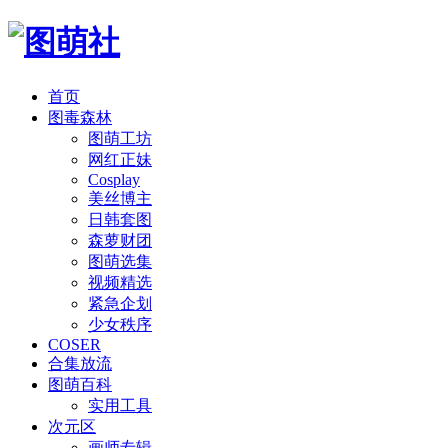
首页
图毒森林
图萌工坊
网红正妹
Cosplay
美丝博主
日韩套图
森萝财团
图萌选集
视频精选
紧急企划
少女秩序
COSER
合集放流
图萌百科
实用工具
次元区
画师专辑