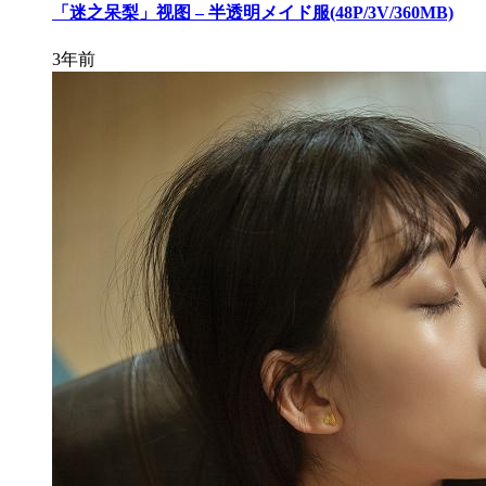
「迷之呆梨」视图 – 半透明メイド服(48P/3V/360MB)
3年前