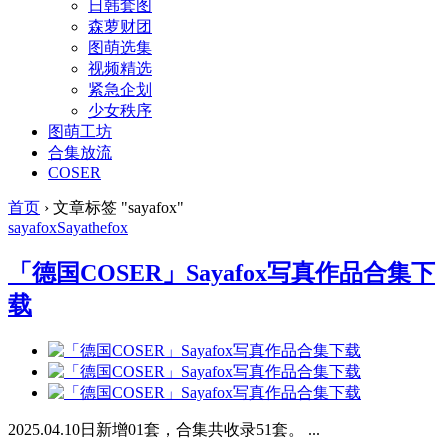
日韩套图
森萝财团
图萌选集
视频精选
紧急企划
少女秩序
图萌工坊
合集放流
COSER
首页
›
文章标签 "sayafox"
sayafox
Sayathefox
「德国COSER」Sayafox写真作品合集下
载
2025.04.10日新增01套，合集共收录51套。 ...