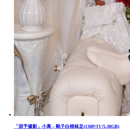
「甜予摄影」小离 – 靴子白棉袜足(130P/1V/5.38GB)