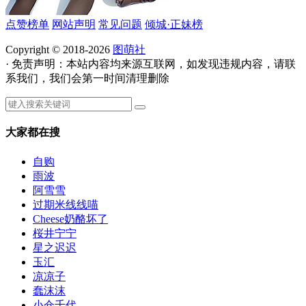
点赞榜单
网站声明
常见问题
倾城·正妹榜
Copyright © 2018-2026
图萌社
· 免责声明：本站内容均来源互联网，如发现违规内容，请联
系我们，我们会第一时间清理删除
大家都在搜
自购
雨波
阿雪雪
过期米线线喵
Cheese奶酪坏了
桜井宁宁
星之迟迟
玉汇
凉凉子
蠢沫沫
小仓千代