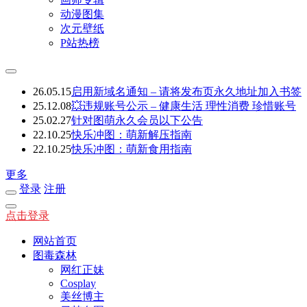
动漫图集
次元壁纸
P站热榜
26.05.15
启用新域名通知 – 请将发布页永久地址加入书签
25.12.08
💥违规账号公示 – 健康生活 理性消费 珍惜账号
25.02.27
针对图萌永久会员以下公告
22.10.25
快乐冲图：萌新解压指南
22.10.25
快乐冲图：萌新食用指南
更多
登录
注册
点击登录
网站首页
图毒森林
网红正妹
Cosplay
美丝博主