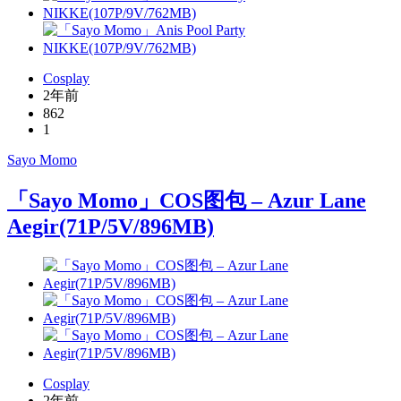
Cosplay
2年前
862
1
Sayo Momo
「Sayo Momo」COS图包 – Azur Lane
Aegir(71P/5V/896MB)
Cosplay
2年前