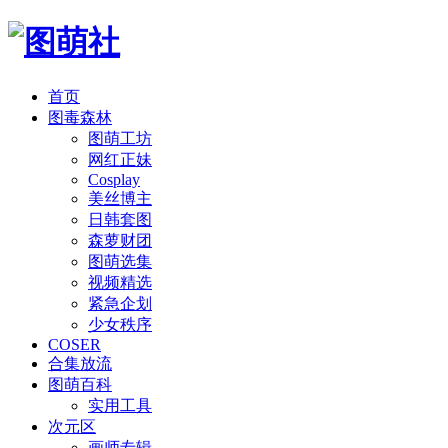
首页
图毒森林
图萌工坊
网红正妹
Cosplay
美丝博主
日韩套图
森萝财团
图萌选集
视频精选
紧急企划
少女秩序
COSER
合集放流
图萌百科
实用工具
次元区
画师专辑