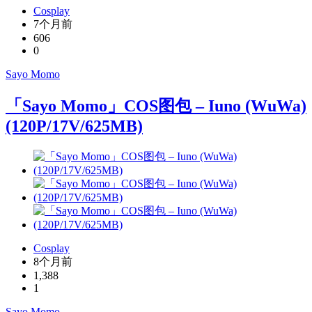
Cosplay
7个月前
606
0
Sayo Momo
「Sayo Momo」COS图包 – Iuno (WuWa)
(120P/17V/625MB)
Cosplay
8个月前
1,388
1
Sayo Momo