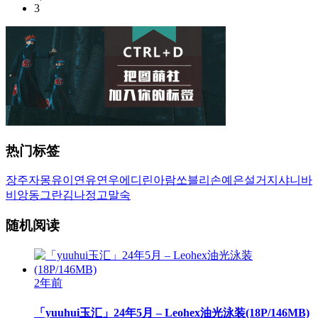
3
热门标签
장주
자몽
유이
연유
연우
에디린
아람
쏘블리
손예은
설거지
샤니
바
비앙
동그란
김나정
고말숙
随机阅读
2年前
「yuuhui玉汇」24年5月 – Leohex油光泳装(18P/146MB)