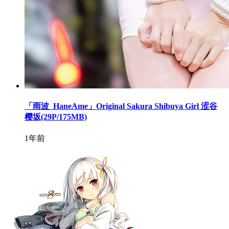
「雨波_HaneAme」Original Sakura Shibuya Girl 涩谷
樱坂(29P/175MB)
1年前