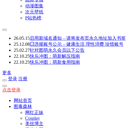
动漫图集
次元壁纸
P站热榜
26.05.15
启用新域名通知 – 请将发布页永久地址加入书签
25.12.08
💥违规账号公示 – 健康生活 理性消费 珍惜账号
25.02.27
针对图萌永久会员以下公告
22.10.25
快乐冲图：萌新解压指南
22.10.25
快乐冲图：萌新食用指南
更多
登录
注册
点击登录
网站首页
图毒森林
网红正妹
Cosplay
美丝博主