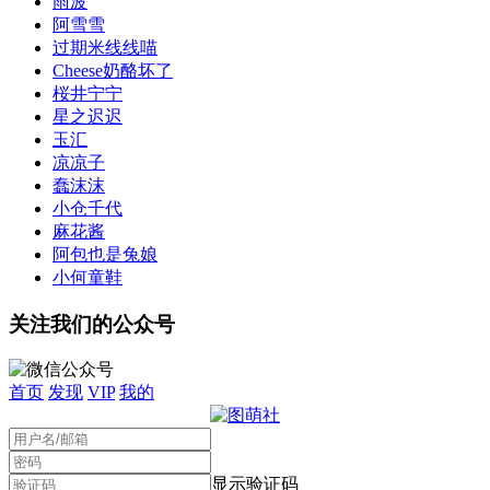
雨波
阿雪雪
过期米线线喵
Cheese奶酪坏了
桜井宁宁
星之迟迟
玉汇
凉凉子
蠢沫沫
小仓千代
麻花酱
阿包也是兔娘
小何童鞋
关注我们的公众号
首页
发现
VIP
我的
显示验证码