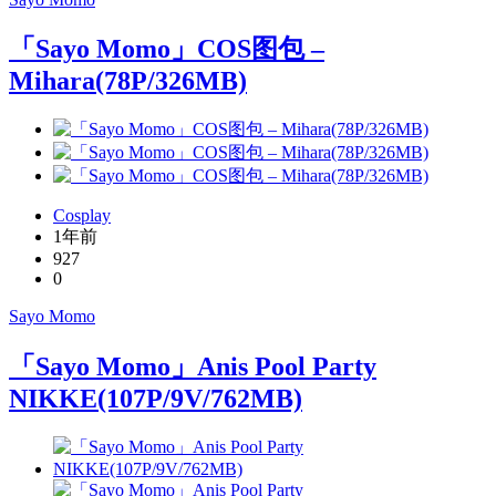
「Sayo Momo」COS图包 –
Mihara(78P/326MB)
Cosplay
1年前
927
0
Sayo Momo
「Sayo Momo」Anis Pool Party
NIKKE(107P/9V/762MB)