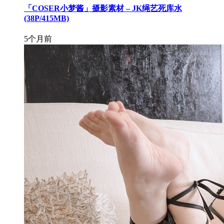
「COSER小梦酱」摄影素材 – JK绳艺死库水
(38P/415MB)
5个月前