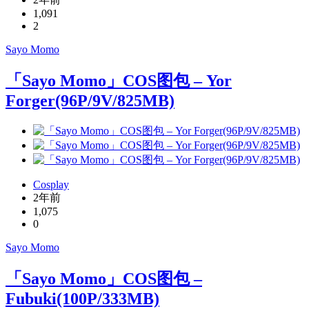
1,091
2
Sayo Momo
「Sayo Momo」COS图包 – Yor
Forger(96P/9V/825MB)
Cosplay
2年前
1,075
0
Sayo Momo
「Sayo Momo」COS图包 –
Fubuki(100P/333MB)