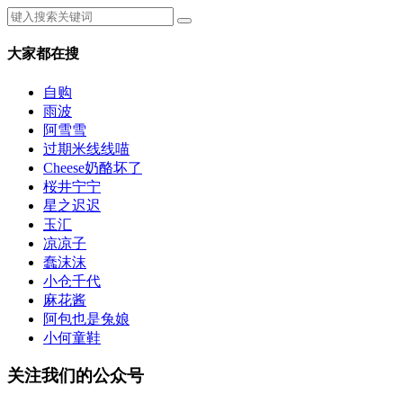
大家都在搜
自购
雨波
阿雪雪
过期米线线喵
Cheese奶酪坏了
桜井宁宁
星之迟迟
玉汇
凉凉子
蠢沫沫
小仓千代
麻花酱
阿包也是兔娘
小何童鞋
关注我们的公众号