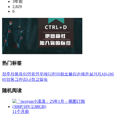
3年前
2,829
6
热门标签
장주
자몽
유이
연유
연우
에디린
아람
쏘블리
손예은
설거지
샤니
바
비앙
동그란
김나정
고말숙
随机阅读
11个月前