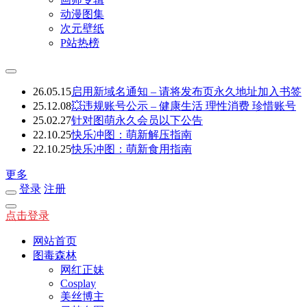
动漫图集
次元壁纸
P站热榜
26.05.15
启用新域名通知 – 请将发布页永久地址加入书签
25.12.08
💥违规账号公示 – 健康生活 理性消费 珍惜账号
25.02.27
针对图萌永久会员以下公告
22.10.25
快乐冲图：萌新解压指南
22.10.25
快乐冲图：萌新食用指南
更多
登录
注册
点击登录
网站首页
图毒森林
网红正妹
Cosplay
美丝博主