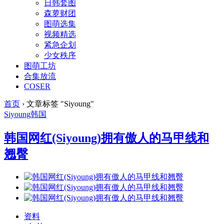
日韩套图
森萝财团
图萌选集
视频精选
紧急企划
少女秩序
图萌工坊
合集放流
COSER
首页
›
文章标签 "Siyoung"
Siyoung
韩国
韩国网红(Siyoung)拥有傲人的马甲线和
翘臀
资料