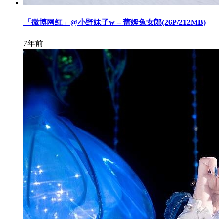
「微博网红」@小野妹子w – 蕾姆兔女郎(26P/212MB)
7年前