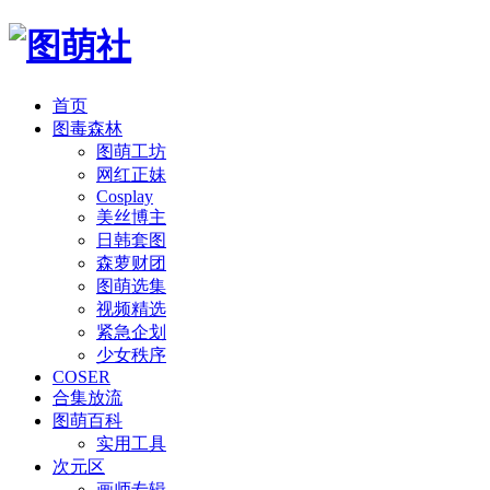
首页
图毒森林
图萌工坊
网红正妹
Cosplay
美丝博主
日韩套图
森萝财团
图萌选集
视频精选
紧急企划
少女秩序
COSER
合集放流
图萌百科
实用工具
次元区
画师专辑