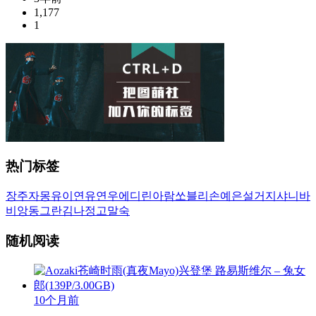
1,177
1
热门标签
장주
자몽
유이
연유
연우
에디린
아람
쏘블리
손예은
설거지
샤니
바
비앙
동그란
김나정
고말숙
随机阅读
10个月前