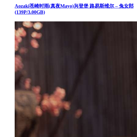
Aozaki苍崎时雨(真夜Mayo)兴登堡 路易斯维尔​​​ – 兔女郎
(139P/3.00GB)