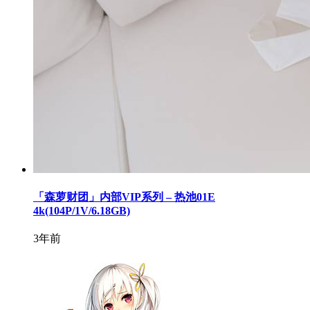
「森萝财团」内部VIP系列 – 热池01E
4k(104P/1V/6.18GB)
3年前