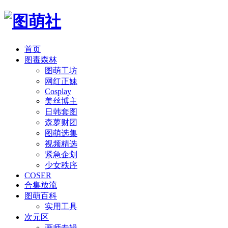
首页
图毒森林
图萌工坊
网红正妹
Cosplay
美丝博主
日韩套图
森萝财团
图萌选集
视频精选
紧急企划
少女秩序
COSER
合集放流
图萌百科
实用工具
次元区
画师专辑