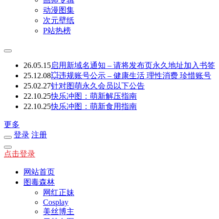
动漫图集
次元壁纸
P站热榜
26.05.15
启用新域名通知 – 请将发布页永久地址加入书签
25.12.08
💥违规账号公示 – 健康生活 理性消费 珍惜账号
25.02.27
针对图萌永久会员以下公告
22.10.25
快乐冲图：萌新解压指南
22.10.25
快乐冲图：萌新食用指南
更多
登录
注册
点击登录
网站首页
图毒森林
网红正妹
Cosplay
美丝博主