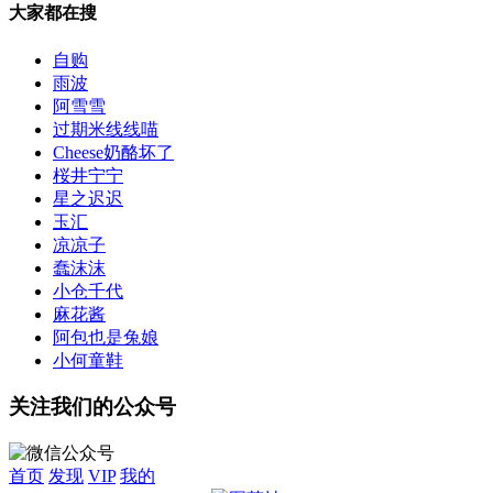
大家都在搜
自购
雨波
阿雪雪
过期米线线喵
Cheese奶酪坏了
桜井宁宁
星之迟迟
玉汇
凉凉子
蠢沫沫
小仓千代
麻花酱
阿包也是兔娘
小何童鞋
关注我们的公众号
首页
发现
VIP
我的