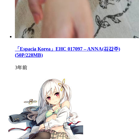
「Espacia Korea」EHC 017097 – ANNA(김갑주)
(50P/228MB)
3年前