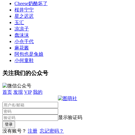
Cheese奶酪坏了
桜井宁宁
星之迟迟
玉汇
凉凉子
蠢沫沫
小仓千代
麻花酱
阿包也是兔娘
小何童鞋
关注我们的公众号
首页
发现
VIP
我的
显示验证码
没有账号？
注册
忘记密码？