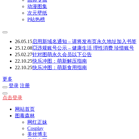
动漫图集
次元壁纸
P站热榜
26.05.15
启用新域名通知 – 请将发布页永久地址加入书签
25.12.08
💥违规账号公示 – 健康生活 理性消费 珍惜账号
25.02.27
针对图萌永久会员以下公告
22.10.25
快乐冲图：萌新解压指南
22.10.25
快乐冲图：萌新食用指南
更多
登录
注册
点击登录
网站首页
图毒森林
网红正妹
Cosplay
美丝博主