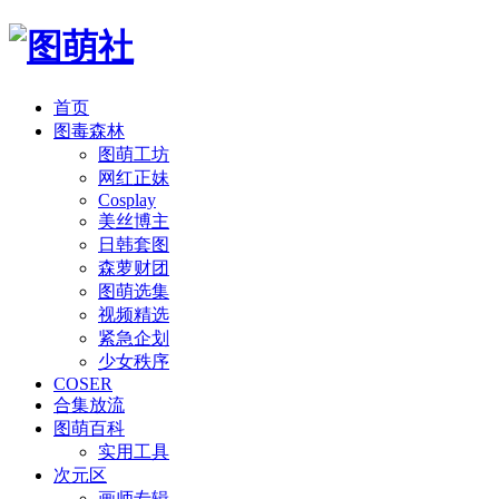
首页
图毒森林
图萌工坊
网红正妹
Cosplay
美丝博主
日韩套图
森萝财团
图萌选集
视频精选
紧急企划
少女秩序
COSER
合集放流
图萌百科
实用工具
次元区
画师专辑