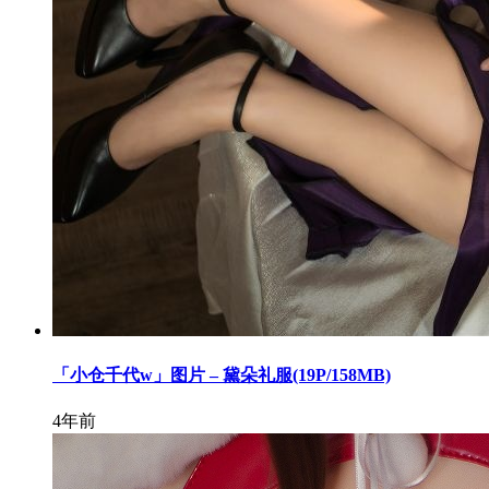
「小仓千代w」图片 – 黛朵礼服(19P/158MB)
4年前