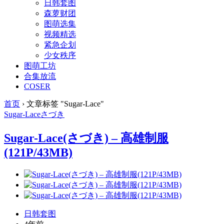
日韩套图
森萝财团
图萌选集
视频精选
紧急企划
少女秩序
图萌工坊
合集放流
COSER
首页
›
文章标签 "Sugar-Lace"
Sugar-Lace
さづき
Sugar-Lace(さづき) – 高雄制服
(121P/43MB)
日韩套图