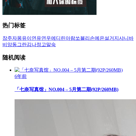
热门标签
장주
자몽
유이
연유
연우
에디린
아람
쏘블리
손예은
설거지
샤니
바
비앙
동그란
김나정
고말숙
随机阅读
6年前
「七奈写真馆」NO.004 – 5月第二期(92P/260MB)